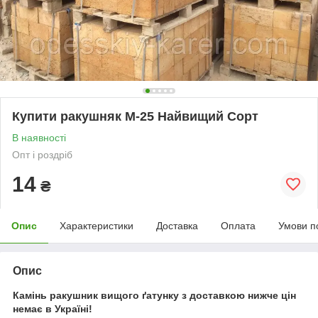
Купити ракушняк М-25 Найвищий Сорт
В наявності
Опт і роздріб
14
₴
Опис
Характеристики
Доставка
Оплата
Умови п
Опис
Камінь ракушник вищого ґатунку з доставкою нижче цін
немає в Україні!