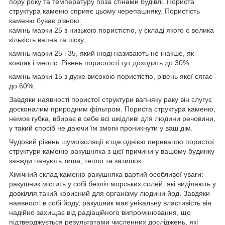
пору року та температуру поза стінами будівлі. Пориста
структура каменю сприяє цьому черепашняку. Пористість
каменю буває різною:
камінь марки 25 з низькою пористістю, у складі якого є велика
кількість вапна та піску;
камінь марки 25 і 35, який іноді називають не інакше, як
ковпак і меотіс. Рівень пористості тут доходить до 30%;
камінь марки 15 з дуже високою пористістю, рівень якої сягає
до 60%.
Завдяки наявності пористої структури вапняку раку він слугує
досконалим природним фільтром. Пориста структура каменю,
немов губка, вбирає в себе всі шкідливі для людини речовини,
у такий спосіб не даючи їм змоги проникнути у ваш дім.
Чудовий рівень шумоізоляції є ще однією перевагою пористої
структури каменю ракушняка з цієї причини у вашому будинку
завжди панують тиша, тепло та затишок.
Хімічний склад каменю ракушняка вартий особливої уваги:
ракушник містить у собі безліч морських солей, які виділяють у
довкілля такий корисний для організму людини йод. Завдяки
наявності в собі йоду, ракушник має унікальну властивість він
надійно захищає від радіаційного випромінювання, що
підтверджується результатами численних досліджень, які