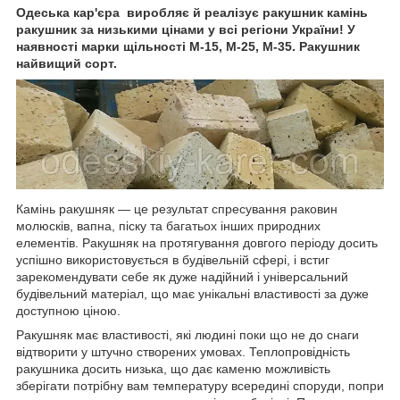
Одеська кар'єра виробляє й реалізує ракушник камінь
ракушник за низькими цінами у всі регіони України! У
наявності марки щільності М-15, М-25, М-35. Ракушник
найвищий сорт.
Камінь ракушняк — це результат спресування раковин
молюсків, вапна, піску та багатьох інших природних
елементів. Ракушняк на протягування довгого періоду досить
успішно використовується в будівельній сфері, і встиг
зарекомендувати себе як дуже надійний і універсальний
будівельний матеріал, що має унікальні властивості за дуже
доступною ціною.
Ракушняк має властивості, які людині поки що не до снаги
відтворити у штучно створених умовах. Теплопровідність
ракушника досить низька, що дає каменю можливість
зберігати потрібну вам температуру всередині споруди, попри