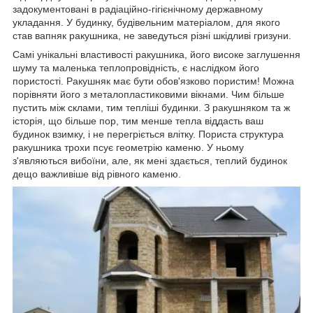
задокументовані в радіаційно-гігієнічному державному
укладання. У будинку, будівельним матеріалом, для якого
став вапняк ракушника, не заведуться різні шкідливі гризуни.
Самі унікальні властивості ракушника, його високе заглушення
шуму та маленька теплопровідність, є наслідком його
пористості. Ракушняк має бути обов'язково пористим! Можна
порівняти його з металопластиковими вікнами. Чим більше
пустить між склами, тим тепліші будинки. З ракушняком та ж
історія, що більше пор, тим менше тепла віддасть ваш
будинок взимку, і не перегріється влітку. Пориста структура
ракушника трохи псує геометрію каменю. У ньому
з'являються вибоїни, але, як мені здається, теплий будинок
дещо важливіше від рівного каменю.