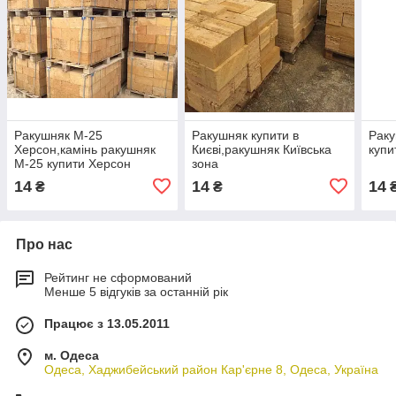
Ракушняк М-25
Ракушняк купити в
Раку
Херсон,камінь ракушняк
Києві,ракушняк Київська
купи
М-25 купити Херсон
зона
14
14
14
₴
₴
Про нас
Рейтинг не сформований
Менше 5 відгуків за останній рік
Працює з 13.05.2011
м. Одеса
Одеса, Хаджибейський район Кар'єрне 8, Одеса, Україна