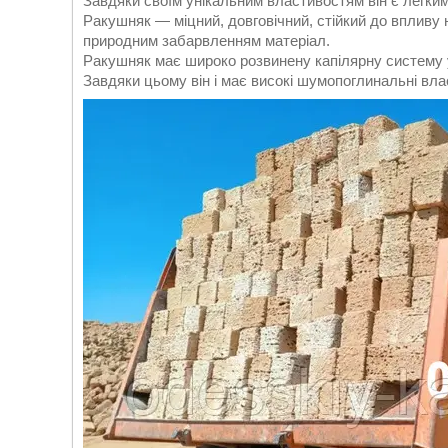
Завдяки своїм унікальним властивостям він є легки
Ракушняк — міцний, довговічний, стійкий до впливу
природним забарвленням матеріал.
Ракушняк має широко розвинену капілярну систему у 
Завдяки цьому він і має високі шумопоглинальні влас