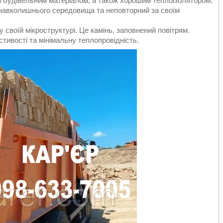
м будівельним матеріалом, а також хорошим теплоізолятором.
 навколишнього середовища та неповторний за своїм
своїй мікроструктурі. Це камінь, заповнений повітрям.
тивості та мінімальну теплопровідність.