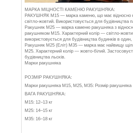
МАРКА МІЦНОСТІ КАМЕНЮ РАКУШНЯКА:
РАКУШНЯК М15 — марка каменю, що має відносно низ
світло-жовтий. Використовується для будівництва п
Ракушняк М25 — марка каменю ракушняка з відносн
ракушняком М15. Характерний колір — світло-жовти
використовується для будівництва будинків в один, 
Ракушняк М25 (Еліт) М35 — марка має найвищу щільн
М25. Характерний колір — жовто-білий. Застосовуєт
будівництва льохів.
Марки ракушняка
РОЗМІР РАКУШНЯКА:
Марки ракушняка М15, М25, М35: Розмір ракушняка
ВАГА РАКУШНЯКА:
М15: 12–13 кг
М25: 14–15 кг
М35: 16–18 кг