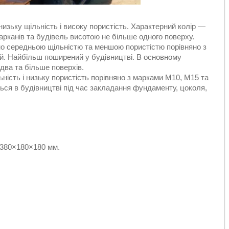
ьку щільність і високу пористість. Характерний колір —
арканів та будівель висотою не більше одного поверху.
о середньою щільністю та меншою пористістю порівняно з
й. Найбільш поширений у будівництві. В основному
два та більше поверхів.
ість і низьку пористість порівняно з марками М10, М15 та
ься в будівництві під час закладання фундаменту, цоколя,
 380×180×180 мм.