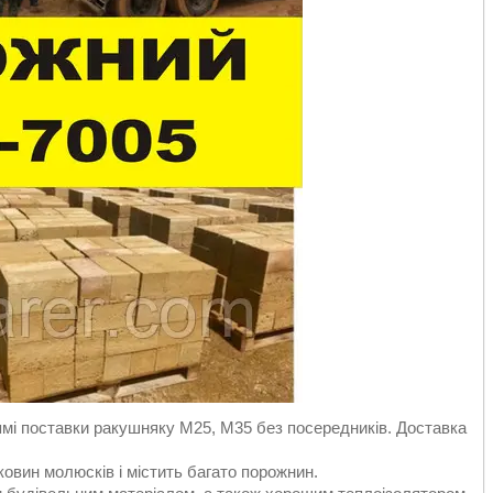
ямі поставки ракушняку М25, М35 без посередників. Доставка
вин молюсків і містить багато порожнин.