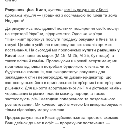
Ракушняк ціна Киев
,
купити
камінь ракушняк у Києві
,
продажів
мушля — (трацник) з
доставкою
по Києві та
зони
Недорого!
Дотримуючись послідовної політики поширення своїх послуг
на території України, підприємство Одеська кар'єра —
"Північний" пропонує послуги продажу ракушня в Києві та в
галузі. Це місто увійшло в мережу наших каналів прямих
постачання. На сьогодні ми пропонуємо
купити ракушняк у
Києві
всіх наявних марок (М-15, М-25, М-35, бут тощо), а
також елітний камінь. Пропонуючи широкий асортимент, ми
прагнемо відповісти потребам будь-якого клієнта, чи то
будівельна компанія, яка використовує ракушняк для
закладання стін і перегородок, чи дизайнер-декатор, що
застосовується його в оригінальних інтер'єрних і екстер'єрних
рішеннях. Для широти асортиментної лінії ми дістаємо камінь,
черепашник із різних пластів масиву породи, а також
застосовують різні методики поперечного та поздовжнього
розпилювання. Ми хочемо, щоб із метою Ви використовували
тільки відповідну марку каменю.
Продаж ракушняка в Києві здійснюється за простою схемою:
Ваш дзвінок до нас в офіс — прорахунок постачання —