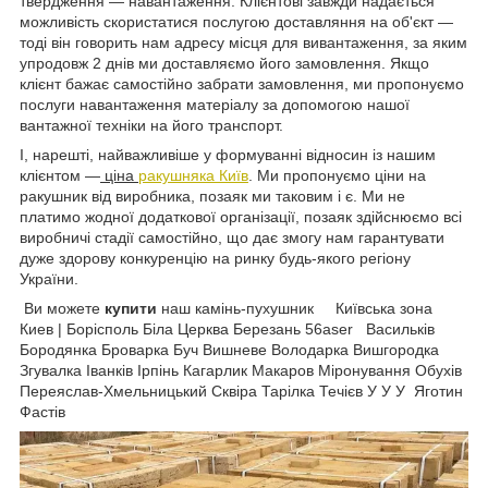
твердження — навантаження. Клієнтові завжди надається
можливість скористатися послугою доставляння на об'єкт —
тоді він говорить нам адресу місця для вивантаження, за яким
упродовж 2 днів ми доставляємо його замовлення. Якщо
клієнт бажає самостійно забрати замовлення, ми пропонуємо
послуги навантаження матеріалу за допомогою нашої
вантажної техніки на його транспорт.
І, нарешті, найважливіше у формуванні відносин із нашим
клієнтом —
ціна
ракушняка Київ
. Ми пропонуємо ціни на
ракушник від виробника, позаяк ми таковим і є. Ми не
платимо жодної додаткової організації, позаяк здійснюємо всі
виробничі стадії самостійно, що дає змогу нам гарантувати
дуже здорову конкуренцію на ринку будь-якого регіону
України.
Ви можете
купити
наш камінь-пухушник Київська зона
Киев | Борісполь Біла Церква Березань 56aser Васильків
Бородянка Броварка Буч Вишневе Володарка Вишгородка
Згувалка Іванків Ірпінь Кагарлик Макаров Міронування Обухів
Переяслав-Хмельницький Сквіра Тарілка Течієв У У У Яготин
Фастів