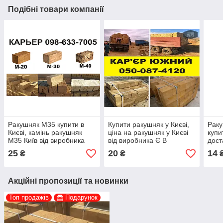
Подібні товари компанії
Ракушняк М35 купити в
Купити ракушняк у Києві,
Раку
Києві, камінь ракушняк
ціна на ракушняк у Києві
купи
М35 Київ від виробника
від виробника Є В
дост
НАЯВНОСТІ
25
20
14
₴
₴
Акційні пропозиції та новинки
Топ продажів
Подарунок