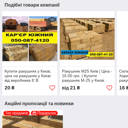
Подібні товари компанії
Купити ракушняк у Києві,
Ракушняк М25 Київ | Ціна -
Скіл
ціна на ракушняк у Києві
16.00 грн. | Купити
Харк
від виробника Є В
ракушняк М-25 у Києві.
раку
НАЯВНОСТІ
20
21
16
₴
від
₴
Акційні пропозиції та новинки
Топ продажів
Подарунок