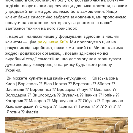
тоді він говорить нам адресу місця для вивантаження, за яким
упродовж 2 днів ми доставляємо його замовлення. Якщо
клієнт бажає самостійно забрати замовлення, ми пропонуємо
послуги навантаження матеріалу за допомогою нашої
вантажної техніки на його транспорт.
І, нарешті, найважливіше у формуванні відносин із нашим
клієнтом —
ціна
ракушняка Київ
. Ми пропонуємо ціни на
ракушник від виробника, позаяк ми такий і є. Ми не платимо
жодної додаткової організації, позаяк здійснюємо всі
виробничі стадії самостійно, що дає змогу нам гарантувати
дуже здорову конкуренцію на ринку будь-якого регіону
України.
Ви можете
купити
наш камінь-пухушник Київська зона
Киев | Борісполь ⁇ Біла Церква ⁇ Березань ⁇ 56aser ⁇
Васильків ⁇ Бородянка ⁇ Броварка ⁇ Буч ⁇ Вишневе ⁇
Володарка ⁇ Вишгородка ⁇ Згувалка ⁇ Іванків ⁇ Ірпінь ⁇
Кагарлик ⁇ Макаров ⁇ Міронування ⁇ Обухів ⁇ Переяслав-
Хмельницький ⁇ Сквіра ⁇ Тарілка ⁇ Течієв ⁇ У ⁇ У ⁇ У ⁇
Яготин ⁇ Фастів