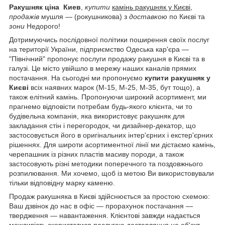
Ракушняк ціна Киев
,
купити
камінь ракушняк у Києві
,
продажів
мушля — (рокушникова) з
доставкою
по Києві та
зони
Недорого!
Дотримуючись послідовної політики поширення своїх послуг
на території України, підприємство Одеська кар'єра —
"Північний" пропонує послуги продажу ракушня в Києві та в
галузі. Це місто увійшло в мережу наших каналів прямих
постачання. На сьогодні ми пропонуємо
купити ракушняк у
Києві
всіх наявних марок (М-15, М-25, М-35, бут тощо), а
також елітний камінь. Пропонуючи широкий асортимент, ми
прагнемо відповісти потребам будь-якого клієнта, чи то
будівельна компанія, яка використовує ракушняк для
закладання стін і перегородок, чи дизайнер-декатор, що
застосовується його в оригінальних інтер'єрних і екстер'єрних
рішеннях. Для широти асортиментної лінії ми дістаємо камінь,
черепашник із різних пластів масиву породи, а також
застосовують різні методики поперечного та поздовжнього
розпилювання. Ми хочемо, щоб із метою Ви використовували
тільки відповідну марку каменю.
Продаж ракушняка в Києві здійснюється за простою схемою:
Ваш дзвінок до нас в офіс — прорахунок постачання —
твердження — навантаження. Клієнтові завжди надається
можливість скористатися послугою доставляння на об'єкт —