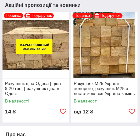
Акційні пропозиції та новинки
Новинка
Подарунок
Новинка
Подарунок
Ракушняк ціна Одеса | ціна -
Ракушняк М25 Україні
9.20 грн. | ракушняк ціна в
недорого, ракушняк М25 з
Одесі.
доставкою вся Україна,камінь
ракушняк М25 виробник
В наявності
В наявності
14
12
₴
від
₴
Про нас