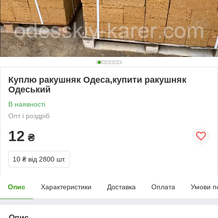
Куплю ракушняк Одеса,купити ракушняк
Одеський
В наявності
Опт і роздріб
12
₴
10 ₴
від 2800 шт.
Опис
Характеристики
Доставка
Оплата
Умови п
Опис