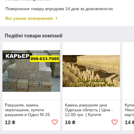
Повернення товару впродовж 14 днів за домовленістю
Всі умови повернення
Подібні товари компанії
Ракушняк, камінь
Камінь ракушняк ціна
Купи
черепашник, купити
Одеська область | Ціна -
Ніко
ракушняк в Одесі М-25
12.00 грн. | Купити
кар'
Одеський камінь
ракушняк в Одесі.
➥рак
12
16
14
₴
₴
Нико