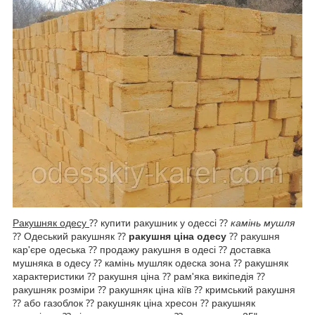
Ракушняк одесу
⁇ купити ракушник у одecсі ⁇
камінь мушля
⁇ Одеський ракушняк ⁇
ракушня ціна одесу
⁇ ракушня
кар'єре одеська ⁇ продажу ракушня в одесі ⁇ доставка
мушняка в одесу ⁇ камінь мушляк одеска зона ⁇ ракушняк
характеристики ⁇ рaкушня ціна ⁇ рам'яка викіпедія ⁇
ракушняк розміри ⁇ ракушняк ціна кіїв ⁇ кримський ракушня
⁇ або газоблок ⁇ ракушняк ціна хресон ⁇ ракушняк