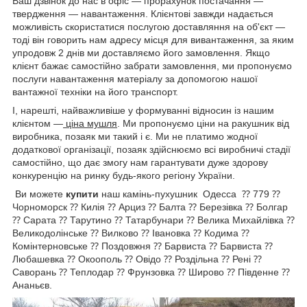
Ваш дзвінок до нас в офіс — прорахунок постачання —
твердження — навантаження. Клієнтові завжди надається
можливість скористатися послугою доставляння на об'єкт —
тоді він говорить нам адресу місця для вивантаження, за яким
упродовж 2 днів ми доставляємо його замовлення. Якщо
клієнт бажає самостійно забрати замовлення, ми пропонуємо
послуги навантаження матеріалу за допомогою нашої
вантажної техніки на його транспорт.
І, нарешті, найважливіше у формуванні відносин із нашим
клієнтом —
ціна мушля
. Ми пропонуємо ціни на ракушник від
виробника, позаяк ми такий і є. Ми не платимо жодної
додаткової організації, позаяк здійснюємо всі виробничі стадії
самостійно, що дає змогу нам гарантувати дуже здорову
конкуренцію на ринку будь-якого регіону України.
Ви можете
купити
наш камінь-пухушник Одесса ⁇ 779 ⁇
Чорноморск ⁇ Килія ⁇ Арциз ⁇ Балта ⁇ Березівка ⁇ Болгар
⁇ Сарата ⁇ Тарутино ⁇ Татарбунари ⁇ Велика Михайлівка ⁇
Великодолінське ⁇ Вилково ⁇ Івановка ⁇ Кодима ⁇
Комінтерновське ⁇ Поздовжня ⁇ Барвиста ⁇ Барвиста ⁇
Любашевка ⁇ Окоополь ⁇ Овідо ⁇ Роздільна ⁇ Рені ⁇
Саворань ⁇ Теплодар ⁇ Фрунзовка ⁇ Широво ⁇ Південне ⁇
Ананьєв.