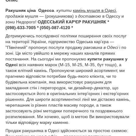
Ракушняк ціна Одесса
.
купити
камінь мушля в Одесі
,
продажів
мушля — (рокушникова) з
доставкою
в Одессу и
зони
Недорого!
ОДЕССЬКИЙ КАР'ЄР РАКУШНЯК *
(098)-633-7005 * (050)-087-4120 *
Дотримуючись послідовної політики поширення своїх послуг
на території України, підприємство Одеська кар'єра —
"Північний" пропонує послуги продажу
раковина в Одесі
і по
зоні. Це місто увійшло в мережу наших каналів прямих
постачання. На сьогодні ми пропонуємо
купити ракушник у
Одесі
всіх наявних марок (М-15, М-25, М-35, бут тощо), а
також елітний камінь. Пропонуючи широкий асортимент, ми
прагнемо відповісти потребам будь-якого клієнта, чи то
будівельна компанія, яка використовує ракушняк для
закладання стін і перегородок, чи дизайнер-декатор, що
застосовується його в оригінальних інтер'єрних і екстер'єрних
рішеннях. Для широти асортиментної лінії ми дістаємо камінь,
черепашник із різних пластів масиву породи, а також
застосовують різні методики поперечного та поздовжнього
розпилювання. Ми хочемо, щоб із метою Ви використовували
тільки відповідну марку каменю.
Продаж ракушняка в Одесі здійснюється за простою схемою: