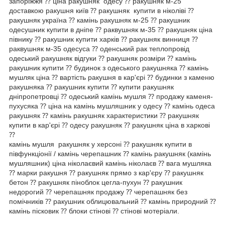
запоріжжя ⁇ ціна ракушняк одесу ⁇ ракушняк м-25"
доставкою ракушня київ ⁇ ракушняк купити в ніколіві ⁇
ракушняк україна ⁇ камінь ракушняк м-25 ⁇ ракушник
одесушник купити в дніпе ⁇ раквушняк м-35 ⁇ ракушняк ціна
півнику ⁇ ракушник купити харків ⁇ ракушняк винниця ⁇
раквушняк м-35 одесуса ⁇ оденський рак теплопровід
одеський ракушняк відгуки ⁇ ракушняк розміри ⁇ камінь
ракушник купити ⁇ будинок з одеського ракушняка ⁇ камінь
мушляк ціна ⁇ вартість ракушня в кар'єрі ⁇ будинки з каменю
ракушняка ⁇ ракушник купити ⁇ купити ракушняк
дніпропетровці ⁇ одеський камінь мушля ⁇ продажу каменя-
пухусяка ⁇ ціна на камінь мушляшник у одесу ⁇ камінь одеса
ракушняк ⁇ камінь ракушняк характеристики ⁇ ракушняк
купити в кар'єрі ⁇ одесу ракушняк ⁇ ракушняк ціна в харкові
⁇
камінь мушля ракушняк у херсоні ⁇ ракушняк купити в
півфункціонії / камінь черепашник ⁇ камінь ракушняк (камінь
мушляшник) ціна ніколаєвий камінь ніколаєв ⁇ вага мушляка
⁇ марки ракушня ⁇ ракушняк прямо з кар'єру ⁇ ракушняк
бетон ⁇ ракушняк піноблок цегла-пухун ⁇ ракушник
недорогий ⁇ черепашняк продажу ⁇ черепашняк без
помічників ⁇ ракушник облицювальний ⁇ камінь природний ⁇
камінь пісковик ⁇ блоки стінові ⁇ стінові мотеріали.