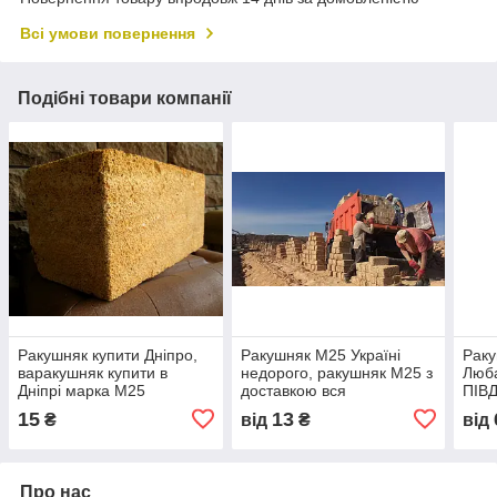
Всі умови повернення
Подібні товари компанії
Ракушняк купити Дніпро,
Ракушняк М25 Україні
Рак
варакушняк купити в
недорого, ракушняк М25 з
Люб
Дніпрі марка М25
доставкою вся
ПІВ
Україна,камінь ракушняк
пере
15
13
₴
від
₴
від
М25 виробник
Кар'
Про нас