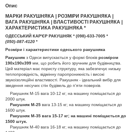
Опис
МАРКИ РАКУШНЯКА | РОЗМІРИ РАКУШНЯКА |
ВАГА РАКУШНЯКА | ВЛАСТИВОСТІ РАКУШНЯКА |
ХАРАКТЕРИСТИКА РАКУШНЯКА *
ОДЕССЬКИЙ КАР'ЄР РАКУШНЯК * (098)-633-7005 *
(050)-087-4120
*
Розміри і характеристики одеського ракушняка
Ракушняк
з Одеси випускається у формі блоків
розміром
190х190х399
мм, що робить його зручним для будівництва.
Цей матеріал має пористу структуру, яка забезпечує низьку
теплопровідність, відмінну паропроникність і високі
звукоізоляційні властивості. Ракушняк - ідеальний вибір для
зведення несучих стін будівель до п'яти поверхів.
Ракушняк М-15 вага 10-12 кг; на машину поміщається до
2000 штук.
Ракушняк М-25
вага 13-15 кг; на машину поміщається до
1600 штук.
Ракушняк М-35 вага 15-17 кг; на машині поміщається до
1500 штук.
Ракушняк М-40 вага 16-18 кг; на машину поміщається до