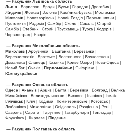
—
Ракушняк
Львівська область
Львів |
Борислав | Броди | Буськ | Городок | Дрогобич |
Жидачів | Жовква | Золочів | Кам'янка-Бузька | Мостиська |
Миколаїв | Новояворівськ | Новий Розділ | Перемишляни |
Пустомити | Радехів | Самбір | Сколе | Сокаль | Старий
Самбір | Стебник | Стрий | Трускавець | Турка | Ходорів |
Червоноград | Яворів
—
Ракушняк
Миколаївська область
Миколаїв |
Арбузинка | Баштанка | Березанка |
Березнеговатів | Братське | Веселинове | Вознесенськ |
Доманівка | Єланець | Казанка | Криве Озеро | Нова-Одеса |
Новий Буг | Очаків |
Первомайськ
| Снігурівка |
Южноукраїнськ
—
Ракушняк
Одеська область
Одеса
| Ананьїв | Арциз | Балта | Березівка | Болград | Велика
Михайлівка | Великодолинське | Вилкове | Іванівка | Ізмаїл |
Іллічівськ | Кілія | Кодима | Комінтернівське | Котовськ |
Любашівка | Миколаївка | Овідіополь | Роздільна | Рені |
Саврань | Сарата | Тарутине | Татарбунари | Теплодар |
Фрунзівка | Ширяєве | Південне
—
Ракушняк
Полтавська область