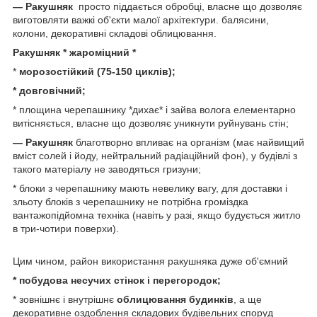
—
Ракушняк
просто піддається обробці, власне що дозволяє
виготовляти важкі об'єкти малої архітектури. балясини,
колони, декоративні складові облицювання.
Ракушняк * жароміцний *
*
морозостійкий (75-150 циклів);
* довговічний;
* площина черепашнику *дихає* і зайва волога елементарно
витісняється, власне що дозволяє уникнути руйнувань стін;
—
Ракушняк
благотворно впливає на організм (має найвищий
вміст солей і йоду, нейтральний радіаційний фон), у будівлі з
такого матеріалу не заводяться гризуни;
* блоки з черепашнику мають невелику вагу, для доставки і
зльоту блоків з черепашнику не потрібна громіздка
вантажопідйомна техніка (навіть у разі, якщо будується житло
в три-чотири поверхи).
Цим чином, район використання ракушняка дуже об'ємний
* побудова несучих стінок і перегородок;
* зовнішнє і внутрішнє
облицювання будинків
, а ще
декоративне оздоблення складових будівельних споруд