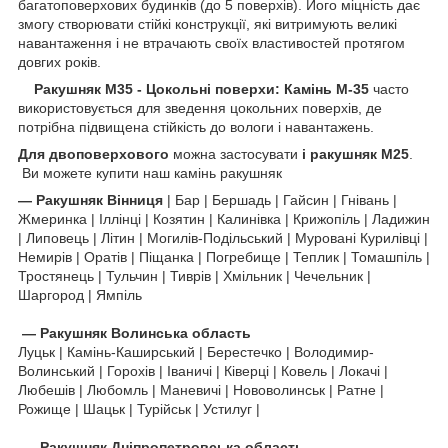
багатоповерхових будинків (до 5 поверхів). Його міцність дає
змогу створювати стійкі конструкції, які витримують великі
навантаження і не втрачають своїх властивостей протягом
довгих років.
Ракушняк М35 - Цокольні поверхи: Камінь М-35
часто
використовується для зведення цокольних поверхів, де
потрібна підвищена стійкість до вологи і навантажень.
Для двоповерхового
можна застосувати
і ракушняк
М25
.
Ви можете купити наш камінь ракушняк
—
Ракушняк
Вінниця
| Бар | Бершадь | Гайсин | Гнівань |
Жмеринка | Іллінці | Козятин | Калинівка | Крижопіль | Ладижин
| Липовець | Літин | Могилів-Подільський | Муровані Курилівці |
Немирів | Оратів | Піщанка | Погребище | Теплик | Томашпіль |
Тростянець | Тульчин | Тиврів | Хмільник | Чечельник |
Шаргород | Ямпіль
—
Ракушняк
Волинська область
Луцьк | Камінь-Каширський | Берестечко | Володимир-
Волинський | Горохів | Іваничі | Ківерці | Ковель | Локачі |
Любешів | Любомль | Маневичі | Нововолинськ | Ратне |
Рожище | Шацьк | Турійськ | Устилуг |
—
Ракушняк
Дніпропетровська область