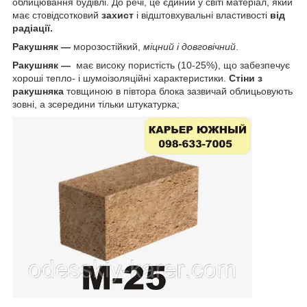
облицювання будівлі. До речі, це єдиний у світі матеріал, який
має стовідсотковий
захист
і відштовхувальні властивості
від
радіації.
Ракушняк —
морозостійкий,
міцний і довговічний
.
Ракушняк —
має високу пористість (10-25%), що забезпечує
хороші тепло- і шумоізоляційні характеристики.
Стіни з
ракушняка
товщиною в півтора блока зазвичай облицьовують
зовні, а зсередини тільки штукатурка;