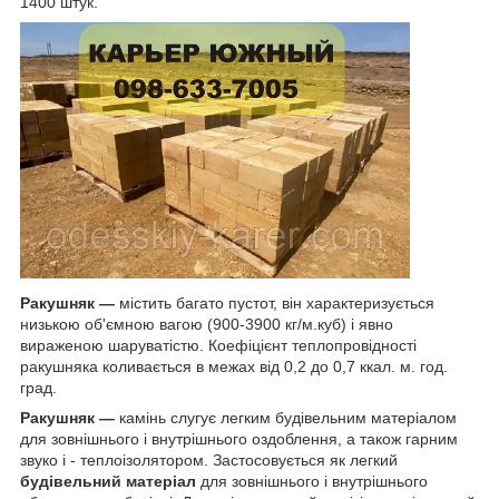
1400 штук.
Ракушняк —
містить багато пустот, він характеризується
низькою об'ємною вагою (900-3900 кг/м.куб) і явно
вираженою шаруватістю. Коефіцієнт теплопровідності
ракушняка коливається в межах від 0,2 до 0,7 ккал. м. год.
град.
Ракушняк —
камінь слугує легким будівельним матеріалом
для зовнішнього і внутрішнього оздоблення, а також гарним
звуко і - теплоізолятором. Застосовується як легкий
будівельний матеріал
для зовнішнього і внутрішнього