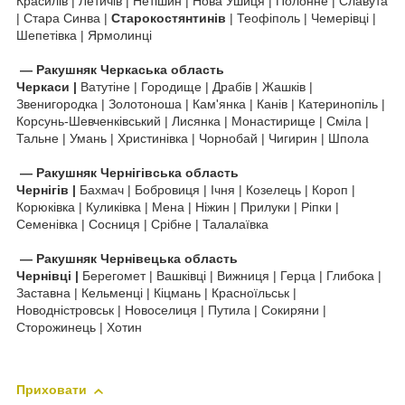
Красилів | Летичів | Нетішин | Нова Ушиця | Полонне | Славута
| Стара Синва |
Старокостянтинів
| Теофіполь | Чемерівці |
Шепетівка | Ярмолинці
—
Ракушняк
Черкаська область
Черкаси |
Ватутіне | Городище | Драбів | Жашків |
Звенигородка | Золотоноша | Кам'янка | Канів | Катеринопіль |
Корсунь-Шевченківський | Лисянка | Монастирище | Сміла |
Тальне | Умань | Христинівка | Чорнобай | Чигирин | Шпола
—
Ракушняк
Чернігівська область
Чернігів |
Бахмач | Бобровиця | Ічня | Козелець | Короп |
Корюківка | Куликівка | Мена | Ніжин | Прилуки | Ріпки |
Семенівка | Сосниця | Срібне | Талалаївка
—
Ракушняк
Чернівецька область
Чернівці |
Берегомет | Вашківці | Вижниця | Герца | Глибока |
Заставна | Кельменці | Кіцмань | Красноїльськ |
Новодністровськ | Новоселиця | Путила | Сокиряни |
Сторожинець | Хотин
Приховати