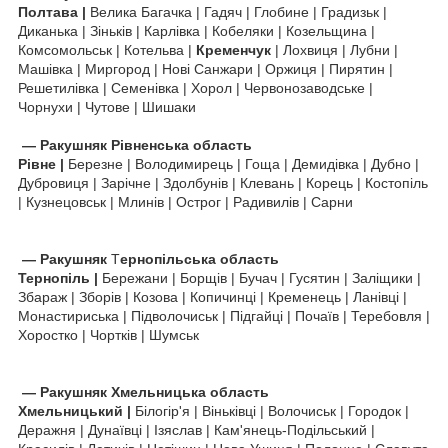
Полтава |
Велика Багачка | Гадяч | Глобине | Градизьк |
Диканька | Зіньків | Карлівка | Кобеляки | Козельщина |
Комсомольськ | Котельва |
Кременчук
| Лохвиця | Лубни |
Машівка | Миргород | Нові Санжари | Оржиця | Пирятин |
Решетилівка | Семенівка | Хорол | Червонозаводське |
Чорнухи | Чутове | Шишаки
—
Ракушняк
Рівненська область
Рівне |
Березне | Володимирець | Гоща | Демидівка | Дубно |
Дубровиця | Зарічне | Здолбунів | Клевань | Корець | Костопіль
| Кузнецовськ | Млинів | Острог | Радивилів | Сарни
—
Ракушняк
Т
ернопільська область
Тернопіль |
Бережани | Борщів | Бучач | Гусятин | Заліщики |
Збараж | Зборів | Козова | Копичинці | Кременець | Ланівці |
Монастириська | Підволочиськ | Підгайці | Почаїв | Теребовля |
Хоростко | Чортків | Шумськ
—
Ракушняк
Хмельницька область
Хмельницький |
Білогір'я | Віньківці | Волочиськ | Городок |
Деражня | Дунаївці | Ізяслав | Кам'янець-Подільський |