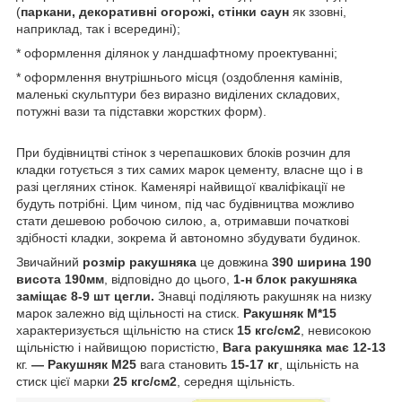
(
паркани, декоративні огорожі, стінки саун
як ззовні,
наприклад, так і всередині);
* оформлення ділянок у ландшафтному проектуванні;
* оформлення внутрішнього місця (оздоблення камінів,
маленькі скульптури без виразно виділених складових,
потужні вази та підставки жорстких форм).
При будівництві стінок з черепашкових блоків розчин для
кладки готується з тих самих марок цементу, власне що і в
разі цегляних стінок. Каменярі найвищої кваліфікації не
будуть потрібні. Цим чином, під час будівництва можливо
стати дешевою робочою силою, а, отримавши початкові
здібності кладки, зокрема й автономно збудувати будинок.
Звичайний
розмір ракушняка
це довжина
390 ширина 190
висота 190мм
, відповідно до цього,
1-н блок ракушняка
заміщає 8-9 шт цегли.
Знавці поділяють ракушняк на низку
марок залежно від щільності на стиск.
Ракушняк М*15
характеризується щільністю на стиск
15 кгс/см2
, невисокою
щільністю і найвищою пористістю,
Вага ракушняка має 12-13
кг.
—
Ракушняк
М25
вага становить
15-17 кг
, щільність на
стиск цієї марки
25 кгс/см2
, середня щільність.