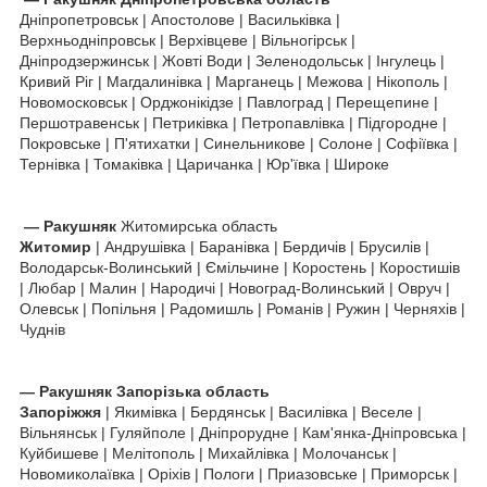
Дніпропетровськ | Апостолове | Васильківка |
Верхньодніпровськ | Верхівцеве | Вільногірськ |
Дніпродзержинськ | Жовті Води | Зеленодольськ | Інгулець |
Кривий Ріг | Магдалинівка | Марганець | Межова | Нікополь |
Новомосковськ | Орджонікідзе | Павлоград | Перещепине |
Першотравенськ | Петриківка | Петропавлівка | Підгородне |
Покровське | П'ятихатки | Синельникове | Солоне | Софіївка |
Тернівка | Томаківка | Царичанка | Юр'ївка | Широке
—
Ракушняк
Житомирська область
Житомир
| Андрушівка | Баранівка | Бердичів | Брусилів |
Володарськ-Волинський | Ємільчине | Коростень | Коростишів
| Любар | Малин | Народичі | Новоград-Волинський | Овруч |
Олевськ | Попільня | Радомишль | Романів | Ружин | Черняхів |
Чуднів
—
Ракушняк
Запорізька область
Запоріжжя
| Якимівка | Бердянськ | Василівка | Веселе |
Вільнянськ | Гуляйполе | Дніпрорудне | Кам'янка-Дніпровська |
Куйбишеве | Мелітополь | Михайлівка | Молочанськ |
Новомиколаївка | Оріхів | Пологи | Приазовське | Приморськ |