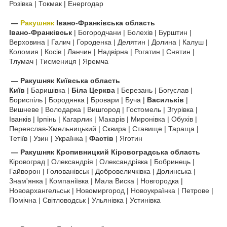
Розівка | Токмак | Енергодар
—
Ракушняк
Івано-Франківська область
Івано-Франківськ
| Богородчани | Болехів | Бурштин |
Верховина | Галич | Городенка | Делятин | Долина | Калуш |
Коломия | Косів | Ланчин | Надвірна | Рогатин | Снятин |
Тлумач | Тисмениця | Яремча
—
Ракушняк
Київська область
Київ
| Баришівка |
Біла Церква
| Березань | Богуслав |
Бориспіль | Бородянка | Бровари | Буча |
Васильків
|
Вишневе | Володарка | Вишгород | Гостомель | Згурівка |
Іванків | Ірпінь | Кагарлик | Макарів | Миронівка | Обухів |
Переяслав-Хмельницький | Сквира | Ставище | Тараща |
Тетіїв | Узин | Українка |
Фастів
| Яготин
—
Ракушняк Кропивницкий
Кіровоградська область
Кіровоград | Олександрія | Олександрівка | Бобринець |
Гайворон | Голованівськ | Добровеличківка | Долинська |
Знам'янка | Компаніївка | Мала Виска | Новгородка |
Новоархангельськ | Новомиргород | Новоукраїнка | Петрове |
Помічна | Світловодськ | Ульянівка | Устинівка