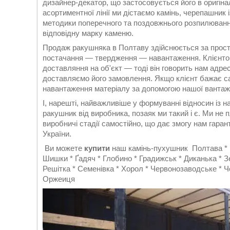
дизайнер-декатор, що застосовується його в оригіна
асортиментної лінії ми дістаємо камінь, черепашник і
методики поперечного та поздовжнього розпилюванн
відповідну марку каменю.
Продаж ракушняка в Полтаву здійснюється за прост
постачання — твердження — навантаження. Клієнто
доставляння на об'єкт — тоді він говорить нам адре
доставляємо його замовлення. Якщо клієнт бажає с
навантаження матеріалу за допомогою нашої вантажно
І, нарешті, найважливіше у формуванні відносин із 
ракушник від виробника, позаяк ми такий і є. Ми не 
виробничі стадії самостійно, що дає змогу нам гара
України.
Ви можете
купити
наш камінь-пухушник Полтава * 
Шишки * Ґадяч * Глобино * Градижськ * Диканька * З
Решітка * Семенівка * Хорол * Червонозаводське * Ч
Оржеиця