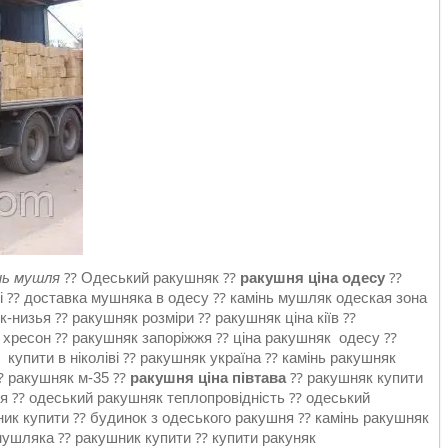
нь мушля
⁇ Одеський ракушняк ⁇
ракушня ціна одесу
⁇
і ⁇ доставка мушняка в одесу ⁇ камінь мушляк одеская зона
-низья ⁇ ракушняк розміри ⁇ ракушняк ціна кіїв ⁇
а хресон ⁇ ракушняк запоріжжя ⁇ ціна ракушняк одесу ⁇
купити в ніколіві ⁇ ракушняк україна ⁇ камінь ракушняк
 ⁇ ракушняк м-35 ⁇
ракушня ціна півтава
⁇ ракушняк купити
я ⁇ одеський ракушняк теплопровідність ⁇ одеський
ник купити ⁇ будинок з одеського ракушня ⁇ камінь ракушняк
 мушляка ⁇ ракушник купити ⁇ купити ракуняк