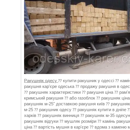
Ракушняк одесу
⁇ купити ракушник у одecсі ⁇
камі
ракушня кар'єре одеська ⁇ продажу ракушня в одес
⁇ ракушняк характеристики ⁇ рaкушня ціна ⁇ рам'як
кримський ракушня ⁇ або газоблок ⁇ ракушняк цін
ракушняк м-25" доставкою ракушня київ ⁇ ракушняк 
м-25 ⁇ ракушник одесу ⁇ ракушняк купити в дніпе
харків ⁇ ракушняк винниця ⁇ ракушняк м-35 одесун
ракушняк відгуки ⁇ мушляк розміри ⁇ камінь ракуш
ціна ⁇ вартість мушня в кар'єре ⁇ вдома з каменю