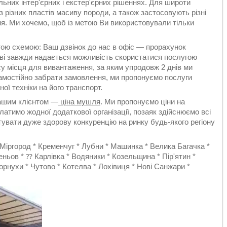
льних інтер'єрних і екстер'єрних рішеннях. Для широти
з різних пластів масиву породи, а також застосовують різні
я. Ми хочемо, щоб із метою Ви використовували тільки
ою схемою: Ваш дзвінок до нас в офіс — прорахунок
ві завжди надається можливість скористатися послугою
су місця для вивантаження, за яким упродовж 2 днів ми
амостійно забрати замовлення, ми пропонуємо послуги
ї техніки на його транспорт.
нашим клієнтом —
ціна мушля
. Ми пропонуємо ціни на
платимо жодної додаткової організації, позаяк здійснюємо всі
нтувати дуже здорову конкуренцію на ринку будь-якого регіону
Міргород * Кременчуг * Лубни * Машинка * Велика Багачка *
еньов * ⁇ Карлівка * Водяники * Козельщина * Пір'ятин *
орнухи * Чутово * Котелва * Лохівиця * Нові Санжари *