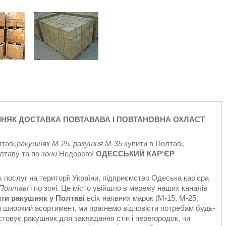
УШНЯК ДОСТАВКА ПОВТАВАВА І ПОВТАНОВНА ОХЛАСТ
таві
,
ракушняк М-25, ракушня М-35
купити в Полтаві,
лтаву та по
зони
Недорого!
ОДЕССЬКИЙ КАР'ЄР
послуг на території України, підприємство Одеська кар'єра
 Полтаві
і по зоні. Це місто увійшло в мережу наших каналів
ти ракушняк у Полтаві
всіх наявних марок (М-15, М-25,
и широкий асортимент, ми прагнемо відповісти потребам будь-
истовує ракушняк для закладання стін і перегородок, чи