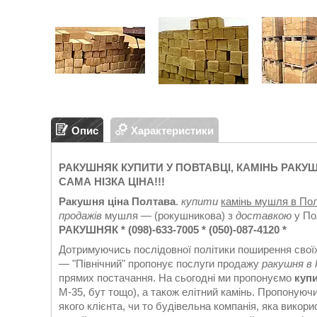
Опис
Характеристики
РАКУШНЯК КУПИТИ У ПОВТАВЦІ, КАМІНЬ РАК
САМА НІЗКА ЦІНА!!!
Ракушня ціна Полтава
.
купити
камінь мушля в Пол
продажів
мушля — (рокушникова) з
доставкою
у По
РАКУШНЯК * (098)-633-7005 * (050)-087-4120 *
Дотримуючись послідовної політики поширення своїх 
— "Північний" пропонує послуги продажу
ракушня в
прямих постачання. На сьогодні ми пропонуємо
купи
М-35, бут тощо), а також елітний камінь. Пропонуюч
якого клієнта, чи то будівельна компанія, яка викор