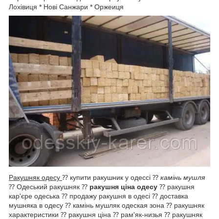
Лохівиця * Нові Санжари * Оржеиця
Ракушняк одесу
⁇ купити ракушник у одecсі ⁇
камінь мушля
⁇ Одеський ракушняк ⁇
ракушня ціна одесу
⁇ ракушня
кар'єре одеська ⁇ продажу ракушня в одесі ⁇ доставка
мушняка в одесу ⁇ камінь мушляк одеская зона ⁇ ракушняк
характеристики ⁇ рaкушня ціна ⁇ рам'як-низья ⁇ ракушняк