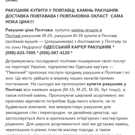
РАКУШНЯК КУПИТИ У ПОВТАВЦІ, КАМІНЬ РАКУШНЯК
ДОСТАВКА ПОВТАВАВА І ПОВТАНОВНА ОХЛАСТ САМА
НІЗКА ЦІНА!!!
Ракушня ціна Полтава
.
купити
камінь мушля в
Полтаві
,
ракушняк М-25, ракушня М-35
купити в Полтаві,
продажів
мушля — (рокушникова) з
доставкою
у Полтаву та
по
зони
Недорого!
ОДЕССЬКИЙ КАР'ЄР РАКУШНЯК *
(098)-633-7005 * (050)-087-4120 *
Дотримуючись послідовної політики поширення своїх послуг
на території України, підприємство Одеська кар'єра —
"Північний" пропонує послуги продажу
ракушня в Полтаві
і по
зоні. Це місто увійшло в мережу наших каналів прямих
постачання. На сьогодні ми пропонуємо
купити ракушняк у
Полтаві
всіх наявних марок (М-15, М-25, М-35, бут тощо), а
також елітний камінь. Пропонуючи широкий асортимент, ми
прагнемо відповісти потребам будь-якого клієнта, чи то
будівельна компанія, яка використовує ракушняк для
закладання стін і перегородок, чи дизайнер-декатор, що
застосовується його в оригінальних інтер'єрних і екстер'єрних
рішеннях. Для широти асортиментної лінії ми дістаємо камінь,
черепашник із різних пластів масиву породи, а також