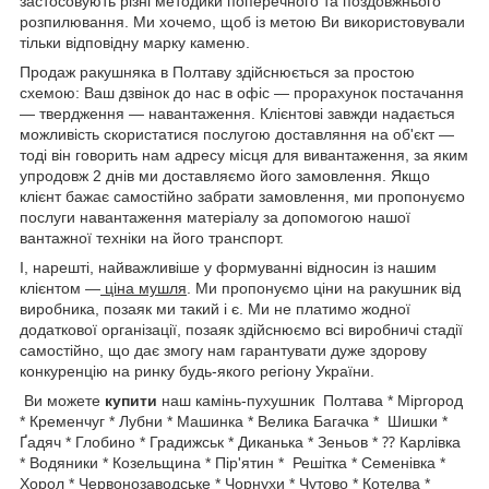
застосовують різні методики поперечного та поздовжнього
розпилювання. Ми хочемо, щоб із метою Ви використовували
тільки відповідну марку каменю.
Продаж ракушняка в Полтаву здійснюється за простою
схемою: Ваш дзвінок до нас в офіс — прорахунок постачання
— твердження — навантаження. Клієнтові завжди надається
можливість скористатися послугою доставляння на об'єкт —
тоді він говорить нам адресу місця для вивантаження, за яким
упродовж 2 днів ми доставляємо його замовлення. Якщо
клієнт бажає самостійно забрати замовлення, ми пропонуємо
послуги навантаження матеріалу за допомогою нашої
вантажної техніки на його транспорт.
І, нарешті, найважливіше у формуванні відносин із нашим
клієнтом —
ціна мушля
. Ми пропонуємо ціни на ракушник від
виробника, позаяк ми такий і є. Ми не платимо жодної
додаткової організації, позаяк здійснюємо всі виробничі стадії
самостійно, що дає змогу нам гарантувати дуже здорову
конкуренцію на ринку будь-якого регіону України.
Ви можете
купити
наш камінь-пухушник Полтава * Міргород
* Кременчуг * Лубни * Машинка * Велика Багачка * Шишки *
Ґадяч * Глобино * Градижськ * Диканька * Зеньов * ⁇ Карлівка
* Водяники * Козельщина * Пір'ятин * Решітка * Семенівка *
Хорол * Червонозаводське * Чорнухи * Чутово * Котелва *