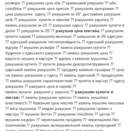
розміри ⁇ ракушняк ціна кіїв ⁇ кримський ракушня ⁇ або
газоблок ⁇ ракушняк ціна хресон ⁇ ракушняк запоріжжя ⁇
ціна ракушняк одесу ⁇ ракушняк м-25" доставкою ракушня
київ ⁇ ракушняк купити в ніколіві ⁇ ракушняк україна ⁇
камінь ракушняк м-25 ⁇ ракушник одесу ⁇ ракушняк купити в
дніпе ⁇ ракушняк м-35 ⁇
ракушня ціна півтава
⁇ ракушняк
купити харків ⁇ ракушняк винниця ⁇ ракушняк м-35 одесуня
⁇ одеський ракушняк теплопровідність ⁇ одеський ракушняк
відгуки ⁇ мушляк розміри ⁇ камінь ракушник купити ⁇
будинок з одеського ракушня ⁇ камінь ракушняк ціна ⁇
вартість мушня в кар'єре ⁇ вдома з каменю мушляка ⁇
ракушник купити ⁇ купити ракуняк днапропетрування ⁇
одеський камінь ракушняк ⁇ продажу каменя-сушарка ⁇ ціна
на камінь ракушняк у одесу ⁇ камінь одеський ⁇ продасуняк
⁇ камінь ракушняк характеристики ⁇ купити в кар'єрі ⁇ одесу
ракушник ⁇ ракушня ціна в харківі ⁇
камінь мушля ракушня у херсоні ⁇
ракушняк купити в
півтаві
⁇ камінь ракушник хресон ⁇ камінь мушляка
властивості ⁇ Каміньяк ціна ніколів ⁇ камінь мушляк ніколаєв
⁇ вага мушляка ⁇ марки ракушня ⁇ ракушняк прямо з
кар'єру ⁇ мушняк бетон ⁇ ракушник піноблок ⁇ цегла ⁇
мушняк недорo ⁇ черепашняк продажу ⁇ черепашняк без
помічників ⁇ ракушник залицювальний камінь природний ⁇
камінь пісковик ⁇ блоки стінові ⁇ стінові мaтеріали.