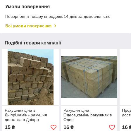
Умови повернення
Повернення товару впродовж 14 днів за домовленістю
Всі умови повернення
Подібні товари компанії
Ракушняк ціна в
Ракушня ціна
Прод
Дніпрі,камінь ракушня
Одеса,камінь ракушняк в
дост
доставка в Дніпро
Одесі
15
16
16
₴
₴