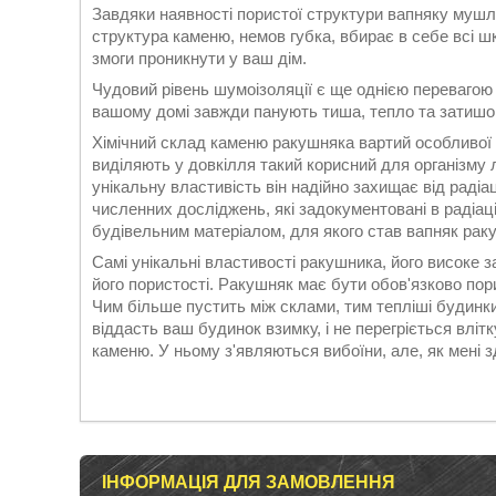
Завдяки наявності пористої структури вапняку муш
структура каменю, немов губка, вбирає в себе всі ш
змоги проникнути у ваш дім.
Чудовий рівень шумоізоляції є ще однією перевагою 
вашому домі завжди панують тиша, тепло та затишо
Хімічний склад каменю ракушняка вартий особливої у
виділяють у довкілля такий корисний для організму 
унікальну властивість він надійно захищає від раді
численних досліджень, які задокументовані в радіац
будівельним матеріалом, для якого став вапняк ракуш
Самі унікальні властивості ракушника, його високе 
його пористості. Ракушняк має бути обов'язково по
Чим більше пустить між склами, тим тепліші будинки
віддасть ваш будинок взимку, і не перегріється вліт
каменю. У ньому з'являються вибоїни, але, як мені 
ІНФОРМАЦІЯ ДЛЯ ЗАМОВЛЕННЯ