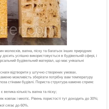
н молюсків, вапна, піску та багатьох інших природних
у досить успішно використовується в будівельній сфері, і
ерсальний будівельний матеріал, що має унікальні
 снаги відтворити у штучно створених умовах.
каменю можливість зберігати потрібну вам температуру
поза стінами будівлі. Пориста структура каменю сприяє
є велика кількість вапна та піску;
 як ковпак і меотіс. Рівень пористості тут доходить до 30%;
кої сягає до 60%.