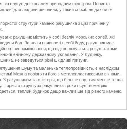
ля він слугує досконалим природним фільтром. Пориста
кідливі для людини речовини, у такий спосіб не даючи їм
пористої структури каменю ракушняка з цієї причини у
к.
ваги: ракушник містить у собі безліч морських солей, які
людини йод. Завдяки наявності в собі йоду, ракушник має
аційного випромінювання, що підтверджується результатами
ійно-гігієнічному державному укладання. У будинку,
ника, не заведуться різні шкідливі гризуни.
заглушення шуму та маленька теплопровідність, є наслідком
ристим! Можна порівняти його з металопластиковими вікнами.
. З ракушняком та ж історія, що більше пор, тим менше тепла
ку. Пориста структура ракушника трохи псує геометрію
здається, теплий будинок дещо важливіше від рівного каменю.