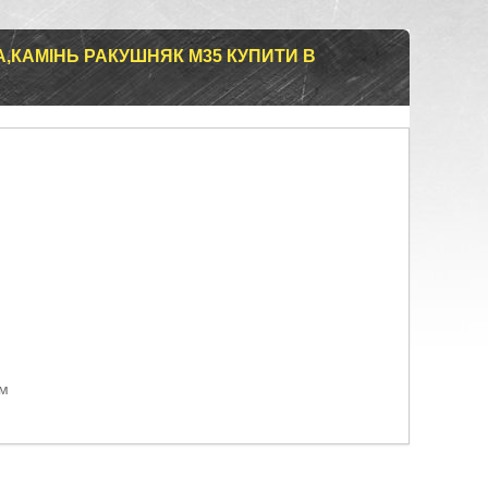
,КАМІНЬ РАКУШНЯК М35 КУПИТИ В
ом