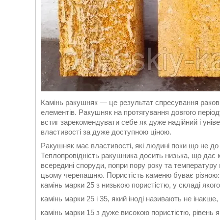
Камінь ракушняк — це результат спресування ракови
елементів. Ракушняк на протягування довгого період
встиг зарекомендувати себе як дуже надійний і унів
властивості за дуже доступною ціною.
Ракушняк має властивості, які людині поки що не до
Теплопровідність ракушника досить низька, що дає 
всередині споруди, попри пору року та температуру 
цьому черепашню. Пористість каменю буває різною:
камінь марки 25 з низькою пористістю, у складі якого 
камінь марки 25 і 35, який іноді називають не інакше,
камінь марки 15 з дуже високою пористістю, рівень я