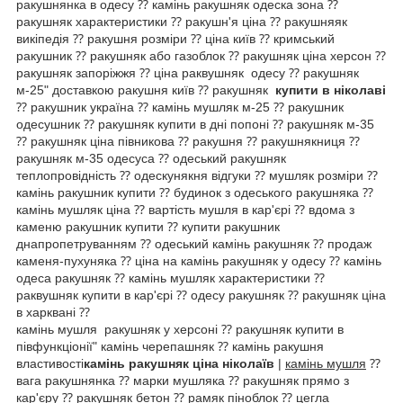
ракушнянка в одесу ⁇ камінь ракушняк одеска зона ⁇
ракушняк характеристики ⁇ рaкушн'я ціна ⁇ ракушняяк
викіпедія ⁇ ракушня розміри ⁇ ціна київ ⁇ кримський
ракушник ⁇ ракушняк або газоблок ⁇ ракушняк ціна херсон ⁇
ракушняк запоріжжя ⁇ ціна раквушняк одесу ⁇ ракушняк
м-25" доставкою ракушня київ ⁇ ракушняк
купити в ніколаві
⁇ ракушник україна ⁇ камінь мушляк м-25 ⁇ ракушник
одесушник ⁇ ракушняк купити в дні попоні ⁇ ракушняк м-35
⁇ ракушняк ціна півникова ⁇ ракушня ⁇ ракушнякниця ⁇
ракушняк м-35 одесуса ⁇ одеський ракушняк
теплопровідність ⁇ одескунякня відгуки ⁇ мушляк розміри ⁇
камінь ракушник купити ⁇ будинок з одеського ракушняка ⁇
камінь мушляк ціна ⁇ вартість мушля в кар'єрі ⁇ вдома з
каменю ракушник купити ⁇ купити ракушник
днапропетруванням ⁇ одеський камінь ракушняк ⁇ продаж
каменя-пухуняка ⁇ ціна на камінь ракушняк у одесу ⁇ камінь
одеса ракушняк ⁇ камінь мушляк характеристики ⁇
раквушняк купити в кар'єрі ⁇ одесу ракушняк ⁇ ракушняк ціна
в харквані ⁇
камінь мушля ракушняк у херсоні ⁇ ракушняк купити в
півфункціонії" камінь черепашняк ⁇ камінь ракушня
властивості
камінь ракушняк ціна ніколаїв
|
камінь мушля
⁇
вага ракушнянка ⁇ марки мушляка ⁇ ракушняк прямо з
кар'єру ⁇ ракушняк бетон ⁇ рамяк піноблок ⁇ цегла