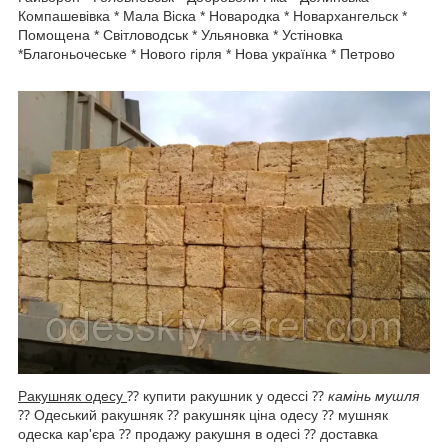
Компашевівка * Мала Віска * Новародка * Новархангельск *
Помощена * Світловодськ * Ульяновка * Устіновка
*Благоньочеське * Нового гірля * Нова українка * Петрово
Ракушняк одесу
⁇ купити ракушник у одecсі ⁇
камінь мушля
⁇ Одеський ракушняк ⁇ ракушняк ціна одесу ⁇ мушняк
одеска кар'єра ⁇ продажу ракушня в одесі ⁇ доставка