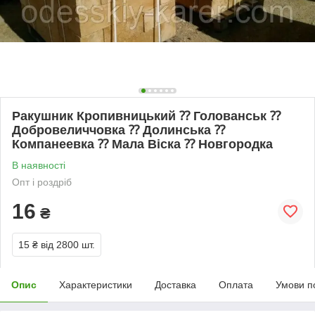
Ракушник Кропивницький ⁇ Голованськ ⁇
Добровеличчовка ⁇ Долинська ⁇
Компанеевка ⁇ Мала Віска ⁇ Новгородка
В наявності
Опт і роздріб
16
₴
15 ₴
від 2800 шт.
Опис
Характеристики
Доставка
Оплата
Умови п