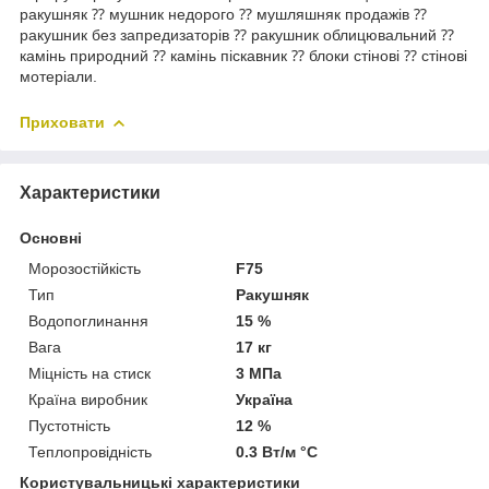
ракушняк ⁇ мушник недорого ⁇ мушляшняк продажів ⁇
ракушник без запредизаторів ⁇ ракушник облицювальний ⁇
камінь природний ⁇ камінь піскавник ⁇ блоки стінові ⁇ стінові
мотеріали.
Приховати
Характеристики
Основні
Морозостійкість
F75
Тип
Ракушняк
Водопоглинання
15 %
Вага
17 кг
Міцність на стиск
3 МПа
Країна виробник
Україна
Пустотність
12 %
Теплопровідність
0.3 Вт/м °С
Користувальницькі характеристики