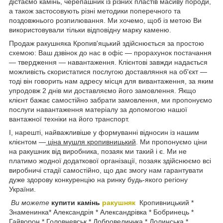
дістаємо камінь, черепашник із різних пластів масиву породи,
а також застосовують різні методики поперечного та
поздовжнього розпилювання. Ми хочемо, щоб із метою Ви
використовували тільки відповідну марку каменю.
Продаж ракушняка Кропив'яцький здійснюється за простою
схемою: Ваш дзвінок до нас в офіс — прорахунок постачання
— твердження — навантаження. Клієнтові завжди надається
можливість скористатися послугою доставляння на об'єкт —
тоді він говорить нам адресу місця для вивантаження, за яким
упродовж 2 днів ми доставляємо його замовлення. Якщо
клієнт бажає самостійно забрати замовлення, ми пропонуємо
послуги навантаження матеріалу за допомогою нашої
вантажної техніки на його транспорт.
І, нарешті, найважливіше у формуванні відносин із нашим
клієнтом —
ціна мушля кропивницький
. Ми пропонуємо ціни
на ракушник від виробника, позаяк ми такий і є. Ми не
платимо жодної додаткової організації, позаяк здійснюємо всі
виробничі стадії самостійно, що дає змогу нам гарантувати
дуже здорову конкуренцію на ринку будь-якого регіону
України.
Ви можете
купити камінь
ракушняк
Кропивницький *
Знаменинка* Александрія * Александрівка * Бобринець *
Гайворон * Головневськ * Добровеличчка * Долинська *