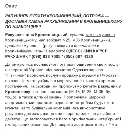
Опис
РАПУШНЯК КУПИТИ КРОПИВНИЦКИЙ, ПОТРОЖА —
ДОСТАВКА КАМНЯ РАКУШНЯВАННЯ В КРОПІВНИЦЬКОМУ
ПО НИЗКОЇ ЦІНІ!!!
Ракушняк ціна Кропивницький
,
купити
камінь мушля в
Кропивницькому
, напівобхват, м25, м35 Кропивницький,
продажів
мушля — (рокушникова) з
доставкою
в
Кропивніцький і
зони
Недорого!
ОДЕССЬКИЙ КАР'ЄР
РАКУШНЯК * (098)-633-7005 * (050)-087-4120
Дотримуючись послідовної політики поширення своїх послуг
на території України, підприємство Одеська кар'єра —
"Північний" пропонує послуги продажу
ракушня в Ніколаєві
і
по зоні. Це місто увійшло в мережу наших каналів прямих
постачання. На сьогодні ми пропонуємо
купити ракушник у
Кропив'янку
всіх наявних марок (М-15, М-25, М-35, бут
тощо), а також елітний камінь. Пропонуючи широкий
асортимент, ми прагнемо відповісти потребам будь-якого
клієнта, чи то будівельна компанія, яка використовує
ракушняк для закладання стін і перегородок, чи дизайнер-
декатор, що застосовується його в оригінальних інтер'єрних і
екстер'єрних рішеннях. Для широти асортиментної лінії ми