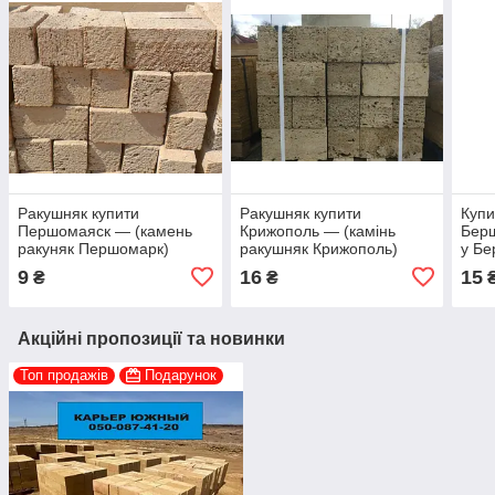
Ракушняк купити
Ракушняк купити
Купи
Першомаяск — (камень
Крижополь — (камінь
Берш
ракуняк Першомарк)
ракушняк Крижополь)
у Бе
<unk> ракушняк
<unk> ракушняк винниця
рак
9
16
15
₴
₴
Ніколаєвська обл. <unk>
та винницька зона. <unk>
Вінь
Недорого!
Недорогого!
Акційні пропозиції та новинки
Топ продажів
Подарунок