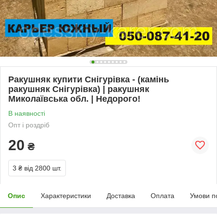
Ракушняк купити Снігурівка - (камінь
ракушняк Снігурівка) | ракушняк
Миколаївська обл. | Недорого!
В наявності
Опт і роздріб
20
₴
3 ₴
від 2800 шт.
Опис
Характеристики
Доставка
Оплата
Умови п