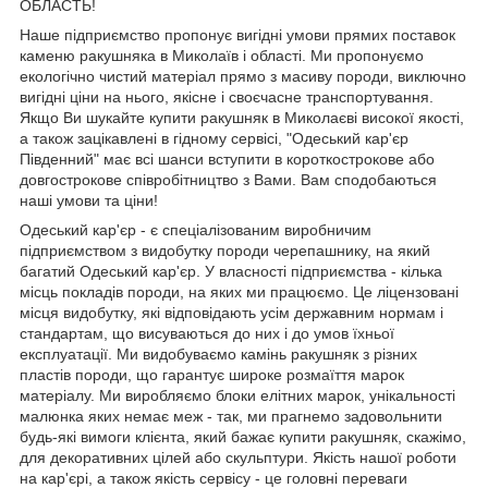
ОБЛАСТЬ!
Наше підприємство пропонує вигідні умови прямих поставок
каменю ракушняка в Миколаїв і області. Ми пропонуємо
екологічно чистий матеріал прямо з масиву породи, виключно
вигідні ціни на нього, якісне і своєчасне транспортування.
Якщо Ви шукайте купити ракушняк в Миколаєві високої якості,
а також зацікавлені в гідному сервісі, "Одеський кар'єр
Південний" має всі шанси вступити в короткострокове або
довгострокове співробітництво з Вами. Вам сподобаються
наші умови та ціни!
Одеський кар'єр - є спеціалізованим виробничим
підприємством з видобутку породи черепашнику, на який
багатий Одеський кар'єр. У власності підприємства - кілька
місць покладів породи, на яких ми працюємо. Це ліцензовані
місця видобутку, які відповідають усім державним нормам і
стандартам, що висуваються до них і до умов їхньої
експлуатації. Ми видобуваємо камінь ракушняк з різних
пластів породи, що гарантує широке розмаїття марок
матеріалу. Ми виробляємо блоки елітних марок, унікальності
малюнка яких немає меж - так, ми прагнемо задовольнити
будь-які вимоги клієнта, який бажає купити ракушняк, скажімо,
для декоративних цілей або скульптури. Якість нашої роботи
на кар'єрі, а також якість сервісу - це головні переваги