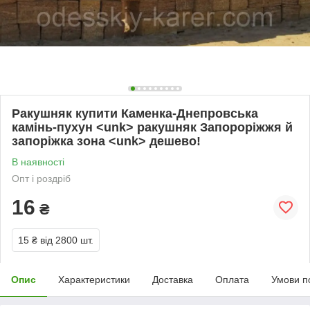
Ракушняк купити Каменка-Днепровська
камінь-пухун <unk> ракушняк Запороріжжя й
запоріжка зона <unk> дешево!
В наявності
Опт і роздріб
16
₴
15 ₴
від 2800 шт.
Опис
Характеристики
Доставка
Оплата
Умови п