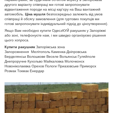
другого варіанту співпраці ми готові запропонувати
відвантаження породи на місці кар'єру на Ваш вантажний
автомобіль.
Ціна мушля
безпосередньо залежить від умов
співпраці й обсягу замовлення (для гуртових покупців ми
готові запропонувати індивідуальний підхід до ціноутворення).
Якщо Вам необхідно купити Одес
з
КУЙ ракушняк у Запоріжжі
або зоні, телефонуєте нам, і ми швидко організуємо рішення
цього хоп
р
оса.
Купити ракушняк
Запоріжська зона
Запорожнення Мелітополь Каменка
-
Дніпровська
Берделянськ Волошкове Веселе Вольянськ Гуляйполе
Днепроручне Кухольво Майкаловка Молочконск
Новоніколаевка Орехов Пологи Приазовське Приморск
Розмак Токмак Енердар