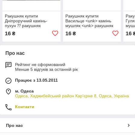
Ракушняк купити
Ракушняк купити
Раку
Дніпроручний камінь-
Васильце <unk> камінь
Гуля
пухун ⁇ ракушняк
мушляк <unk> ракушняк
мушл
Запороріжжя й запоріжка
Запороріжжя та запоріжка
Запо
16
16
16
₴
₴
зона. ⁇ Недорогого!
зона. <unk> Недорогого!
запо
Недо
Про нас
Рейтинг не сформований
Менше 5 відгуків за останній рік
Працює з 13.05.2011
м. Одеса
Одеса, Хаджибейський район Кар'єрне 8, Одеса, Україна
Контакти
Про нас