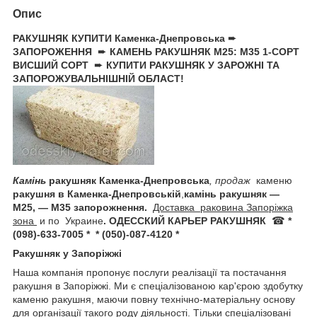
Опис
РАКУШНЯК
КУПИТИ Каменка-Днепровська
➨
ЗАПОРОЖЕННЯ
➨
КАМЕНЬ РАКУШНЯК М25: М35 1-СОРТ
ВИСШИЙ СОРТ
➨
КУПИТИ РАКУШНЯК У ЗАРОЖНІ ТА
ЗАПОРОЖУВАЛЬНІШНІЙ ОБЛАСТ!
Камінь
ракушняк Каменка-Днепровська
, продаж
каменю
ракушня в Каменка-Днепровській
,
камінь ракушняк —
M25, — М35 запорожнення.
Доставка раковина Запоріжка
зона
и по Украине
.
ОДЕССКИЙ КАРЬЕР РАКУШНЯК
☎
*
(098)-633-7005 * * (050)-087-4120 *
Ракушняк у Запоріжжі
Наша компанія пропонує послуги реалізації та постачання
ракушня в Запоріжжі. Ми є спеціалізованою кар'єрою здобутку
каменю ракушня, маючи повну технічно-матеріальну основу
для організації такого роду діяльності. Тільки спеціалізовані