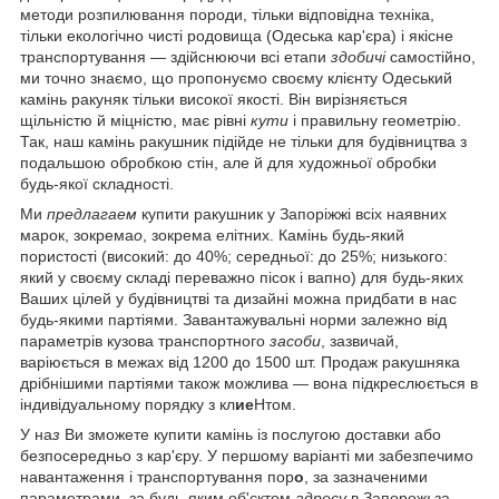
методи розпилювання породи, тільки відповідна техніка,
тільки екологічно чисті родовища (Одеська кар'єра) і якісне
транспортування — здійснюючи всі етапи
здобичі
самостійно,
ми точно знаємо, що пропонуємо своєму клієнту Одеський
камінь ракуняк тільки високої якості. Він вирізняється
щільністю й міцністю, має рівні
кути
і правильну геометрію.
Так, наш камінь ракушник підійде не тільки для будівництва з
подальшою обробкою стін, але й для художньої обробки
будь-якої складності.
Ми
предлагаем
купити ракушник у Запоріжжі всіх наявних
марок, зокрема
о
, зокрема елітних. Камінь будь-який
пористості (високий: до 40%; середньої: до 25%; низького:
який у своєму складі переважно пісок і вапно) для будь-яких
Ваших цілей у будівництві та дизайні можна придбати в нас
будь-якими партіями. Завантажувальні норми залежно від
параметрів кузова транспортного
засоби
, зазвичай,
варіюється в межах від 1200 до 1500 шт. Продаж ракушняка
дрібнішими партіями також можлива — вона підкреслюється в
індивідуальному порядку з кл
ие
Нтом.
У на
з
Ви зможете купити камінь із послугою доставки або
безпосередньо з кар'єру. У першому варіанті ми забезпечимо
навантаження і транспортування пор
о
, за зазначеними
параметрами, за будь-яким об'єктом
адресу
в Запорож
ь
за