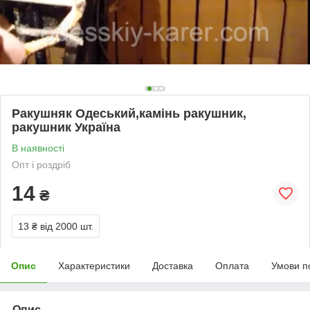
Ракушняк Одеський,камінь ракушник,
ракушник Україна
В наявності
Опт і роздріб
14
₴
13 ₴
від 2000 шт.
Опис
Характеристики
Доставка
Оплата
Умови п
Опис