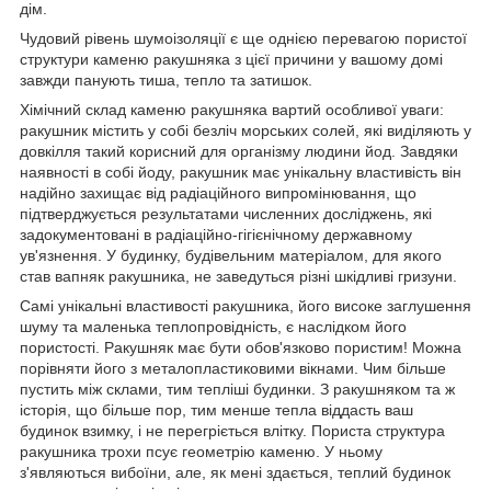
дім.
Чудовий рівень шумоізоляції є ще однією перевагою пористої
структури каменю ракушняка з цієї причини у вашому домі
завжди панують тиша, тепло та затишок.
Хімічний склад каменю ракушняка вартий особливої уваги:
ракушник містить у собі безліч морських солей, які виділяють у
довкілля такий корисний для організму людини йод. Завдяки
наявності в собі йоду, ракушник має унікальну властивість він
надійно захищає від радіаційного випромінювання, що
підтверджується результатами численних досліджень, які
задокументовані в радіаційно-гігієнічному державному
ув'язнення. У будинку, будівельним матеріалом, для якого
став вапняк ракушника, не заведуться різні шкідливі гризуни.
Самі унікальні властивості ракушника, його високе заглушення
шуму та маленька теплопровідність, є наслідком його
пористості. Ракушняк має бути обов'язково пористим! Можна
порівняти його з металопластиковими вікнами. Чим більше
пустить між склами, тим тепліші будинки. З ракушняком та ж
історія, що більше пор, тим менше тепла віддасть ваш
будинок взимку, і не перегріється влітку. Пориста структура
ракушника трохи псує геометрію каменю. У ньому
з'являються вибоїни, але, як мені здається, теплий будинок