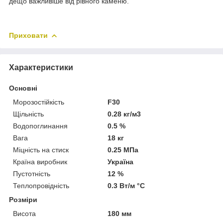
дещо важливіше від рівного каменю.
Приховати
Характеристики
Основні
Морозостійкість
F30
Щільність
0.28 кг/м3
Водопоглинання
0.5 %
Вага
18 кг
Міцність на стиск
0.25 МПа
Країна виробник
Україна
Пустотність
12 %
Теплопровідність
0.3 Вт/м °С
Розміри
Висота
180 мм