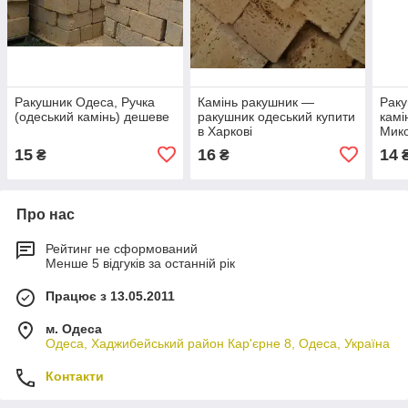
Ракушник Одеса, Ручка
Камінь ракушник —
Раку
(одеський камінь) дешеве
ракушник одеський купити
камі
в Харкові
Мико
раку
15
16
14
₴
₴
раку
Про нас
Рейтинг не сформований
Менше 5 відгуків за останній рік
Працює з 13.05.2011
м. Одеса
Одеса, Хаджибейський район Кар'єрне 8, Одеса, Україна
Контакти