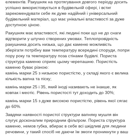
елементів. Ракушняк на протягування довгого періоду досить
успішно використовується в будівельній сфері, і встиг
зарекомендувати себе як дуже надійний і універсальний
будівельний матеріал, що має унікальні властивості за дуже
доступною ціною.
Ракушняк має властивості, які людині поки що не до снаги
відтворити у штучно створених умовах. Теплопровідність
ракушника досить низька, що дає каменю можливість
зберігати потрібну вам температуру всередині споруди, попри
пору року та температуру поза стінами будівлі. Пориста
структура каменю сприяє цьому черепашню. Пористість
каменю буває різною:
камінь марки 25 з низькою пористістю, у складі якого є велика
кількість вапна та піску;
камінь марки 25 і 35, який іноді називають не інакше, як
ковпак і меотіс. Рівень пористості тут доходить до 30%;
камінь марки 15 з дуже високою пористістю, рівень якої сягає
до 60%.
Завдяки наявності пористої структури вапняку мушля він
слугує досконалим природним фільтром. Пориста структура
каменю, немов губка, вбирає в себе всі шкідливі для людини
речовини, у такий спосіб не даючи їм змоги проникнути у ваш