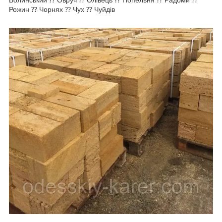
Рожин ⁇ Чорнях ⁇ Чух ⁇ Чуйдів