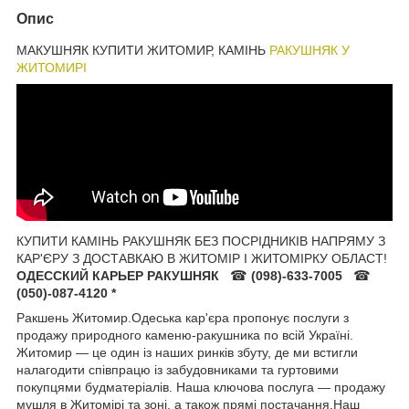
Опис
МАКУШНЯК КУПИТИ ЖИТОМИР, КАМІНЬ
РАКУШНЯК У
ЖИТОМИРІ
КУПИТИ КАМІНЬ РАКУШНЯК БЕЗ ПОСРІДНИКІВ НАПРЯМУ З
КАР'ЄРУ З ДОСТАВКАЮ В ЖИТОМІР І ЖИТОМІРКУ ОБЛАСТ!
ОДЕССКИЙ КАРЬЕР РАКУШНЯК
☎
(098)-633-7005
☎
(050)-087-4120 *
Ракшень Житомир.Одеська кар'єра пропонує послуги з
продажу природного каменю-ракушника по всій Україні.
Житомир — це один із наших ринків збуту, де ми встигли
налагодити співпрацю із забудовниками та гуртовими
покупцями будматеріалів. Наша ключова послуга — продажу
мушля в Житомірі та зоні, а також прямі постачання.Наш