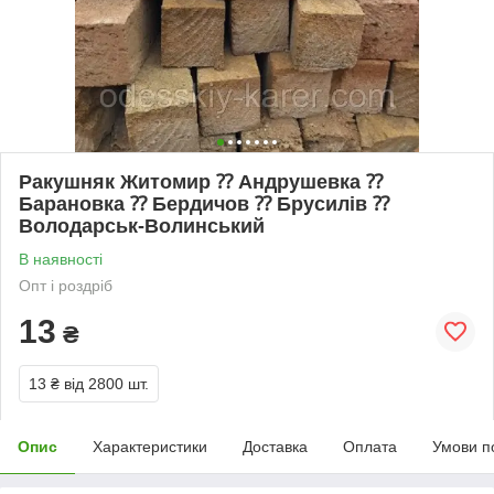
Ракушняк Житомир ⁇ Андрушевка ⁇
Барановка ⁇ Бердичов ⁇ Брусилів ⁇
Володарськ-Волинський
В наявності
Опт і роздріб
13
₴
13 ₴
від 2800 шт.
Опис
Характеристики
Доставка
Оплата
Умови п