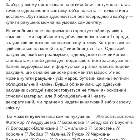
Кар'єр, у якому організовані наші виробничі потужності, стає
точкою відправлення вантажу, об'єкт клієнта — точкою його
доставки. Збут також здійснюється безпосередньо з кар'єру —
купити ракушник можна на умовах самовитягу.
Як виробник наше підприємство гарантує найвищу якість
каменю — ми виробляємо здобич екологічно чистої породи,
залучивши винятково спеціалізовану техніку. Контроль якості
здійснюється на кожній стадії виробництва. Так, Одеський
ракушник, який ми реалізуємо, відповідаємо всім вимогам і
стандартам, необхідним для подальшого його застосування.
Камінь видобувається й формується з різних пластів породи
ракушня, що означає широке різноманіття марок. У нас
можна купити ракушник усіх марок, бутовий камінь і елітний
облицювальний камінь. Бувши обізнаними, що одеський
ракушник сьогодні використовується не тільки як основний
стіновий матеріал, але й облицювальний і навіть
декоративний, ми прагнемо надати винятковий вибір своєму
клієнту.
Ви можете
купити
наш камінь-пухушник Житосвітська зона
Житомир ⁇ Андрушевка ⁇ Барановка ⁇ Бердічов ⁇ Брусилів
⁇ Володарск-Волинський ⁇ Ємильчино ⁇ Користень ⁇
Королин ⁇ Любар ⁇ Малина ⁇ Ружин ⁇ Чержина-
Волинський ⁇ Овруч ⁇ Олівець ⁇ Попельня ⁇ Радоми ⁇