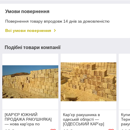
Умови повернення
Повернення товару впродовж 14 днів за домовленістю
Всі умови повернення
Подібні товари компанії
[КАР'ЄР ЮЖНИЙ
Кар'єр ракушника в
Купи
ПРОДАЖА РАКУШНЯКА]
одеській області —
Терн
— нова кар'єра по
[ОДЕССЬКИЙ КАР'єр]
раку
видобутку ракушня
купити ракушняк
ОДЕ