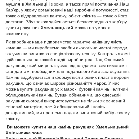
мушля в Хмільниці
і з зони, а також прямі постачання.Наш
Кар'єр, у якому організовані наші виробничі потужності, стає
точкою відправлення вантажу, об'єкт клієнта — точкою його
доставки. Збут також здійснюється безпосередньо з кар'єру —
купити ракушник
Хмельницький
можна на умовах
самовитягу.
Як виробник наше підприємство гарантує найвищу якість
каменю — ми виробляємо здобич екологічно чистої породи,
залучивши винятково спеціалізовану техніку. Контроль якості
здійснюється на кожній стадії виробництва. Так, Одеський
ракушник, який ми реалізуємо, відповідаємо всім вимогам і
стандартам, необхідним для подальшого його застосування.
Камінь видобувається й формується з різних пластів породи
ракушня, що означає широке різноманіття марок. У нас
можна купити ракушник усіх марок, бутовий камінь і елітний
облицювальний камінь. Бувши обізнаними, що одеський
ракушник сьогодні використовується не тільки як основний
стіновий матеріал, але й облицювальний і навіть
декоративний, ми прагнемо надати винятковий вибір своєму
клієнту.
Ви можете купити наш камінь ракушняк Хмельницький
Хмільничка зона
Хмільницький Білогор'я Виньковці Полонне Славута