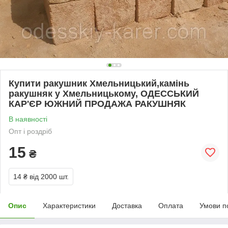
Купити ракушник Хмельницький,камінь
ракушняк у Хмельницькому, ОДЕССЬКИЙ
КАР'ЄР ЮЖНИЙ ПРОДАЖА РАКУШНЯК
В наявності
Опт і роздріб
15
₴
14 ₴
від 2000 шт.
Опис
Характеристики
Доставка
Оплата
Умови п