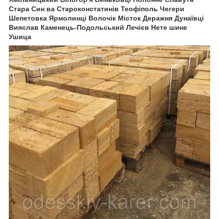
Стара Син ва Староконстатинів Теофіполь Чегери
Шепетовка Ярмолинці Волочік Місток Деражня Дунаївці
Вияслав Каменець-Подольський Лечієв Нете шине
Ушица