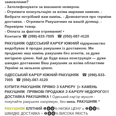
замовлення?
- Зателефонувати за вказаною номером.
- Отримати консультацію за всіма марками каменю. -
Вибрати потрібний вам камінь. - Домовитися про терміни
доставки. - Отримати Ракушечник на вашій ділянці. -
Перевіряє товар.
- Оплата за фактом отримання! •
Контакти
☎
(098)-633-7005
☎
(050)-087-4120
РАКУШНЯК ОДЕССЬКИЙ КАР'ЄР ЮЖНИЙ підприємство
видобуває й продає ракушник із доставкою. Ми
продаємо наш камінь ракушняк без агентів, за дуже
вигідною ціною. Хай де буде ваша конструкція — дуже
швидко доставимо Ваш ракушняк за всіма областями
України за низькою ціною.
ОДЕССЬКИЙ КАР'ЄР ЮЖНИЙ РАКУШНЯК
☎
(098)-633-
7005
☎
(050)-087-4120
КУПИТИ РАКУШНЯК ПРЯМО З КАРІЄРУ
▷
КАМЕНЬ
РАКУШНЯК ПРЯМОВІ
ПРОДАЖИ
З КАР'ЄРУ
НЕДОРОГО!!!
ДОСТАВКА РАКУШНЯКА !
Одеський
кар'єр мушля
-
покупайте ракушняк напрямую, без
ника. РАКУШНЯК *
РАКУШНЯК
ЕЛІТНИЙ
❶⓿⓿% НИЗКА ЦЕНУ ≥ ❶⓿⓿%
ШВИДКЕ ДОСТАВКА ÷ ❶⓿⓿% ВИСОКА ЯКІСТЬ