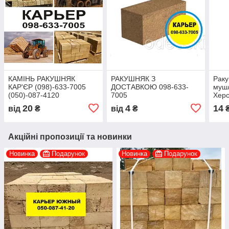
КАМІНЬ РАКУШНЯК
РАКУШНЯК З
Рак
КАР'ЄР (098)-633-7005
ДОСТАВКОЮ 098-633-
муш
(050)-087-4120
7005
Херс
дост
20
4
14
від
₴
від
₴
сьог
700
Акційні пропозиції та новинки
Новинка
Подарунок
Новинка
Подарунок