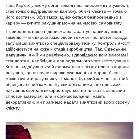
Наш Кар'єр, у якому організовані наші виробничі потужності,
стає точкою відправлення вантажу, об'єкт клієнта — точкою
його доставки. Збут також здійснюється безпосередньо з
кар'єру — купити ракушник можна на умовах самовитягу.
Як виробник наше підприємство гарантує найвищу якість
каменю — ми виробляємо здобич екологічно чистої породи,
залучивши винятково спеціалізовану техніку. Контроль якості
здійснюється на кожній стадії виробництва. Так,
Одеський
ракушняк
, який ми реалізуємо, відповідаємо всім вимогам і
стандартам, необхідним для подальшого його застосування.
Камінь видобувається й формується з різних пластів породи
ракушня, що означає широке різноманіття марок. У нас
можна купити ракушник усіх марок, бутовий камінь і елітний
облицювальний камінь. Бувши обізнаними, що одеський
ракушник сьогодні використовується не тільки як основний
стіновий матеріал, але й облицювальний і навіть
декоративний, ми прагнемо надати винятковий вибір своєму
клієнту.