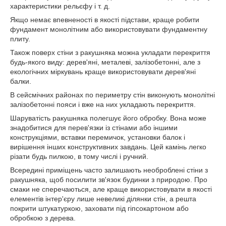
характеристики рельєфу і т. д.
Якщо немає впевненості в якості підстави, краще робити
фундамент монолітним або використовувати фундаментну
плиту.
Також поверх стіни з ракушняка можна укладати перекриття
будь-якого виду: дерев'яні, металеві, залізобетонні, але з
екологічних міркувань краще використовувати дерев'яні
балки.
В сейсмічних районах по периметру стін виконують монолітні
залізобетонні пояси і вже на них укладають перекриття.
Шаруватість ракушняка полегшує його обробку. Вона може
знадобитися для перев'язки із стінами або іншими
конструкціями, вставки перемичок, установки балок і
вирішення інших конструктивних завдань. Цей камінь легко
різати будь пилкою, в тому числі і ручний.
Всередині приміщень часто залишають необроблені стіни з
ракушняка, щоб посилити зв'язок будинки з природою. Про
смаки не сперечаються, але краще використовувати в якості
елементів інтер'єру лише невеликі ділянки стін, а решта
покрити штукатуркою, заховати під гіпсокартоном або
обробкою з дерева.