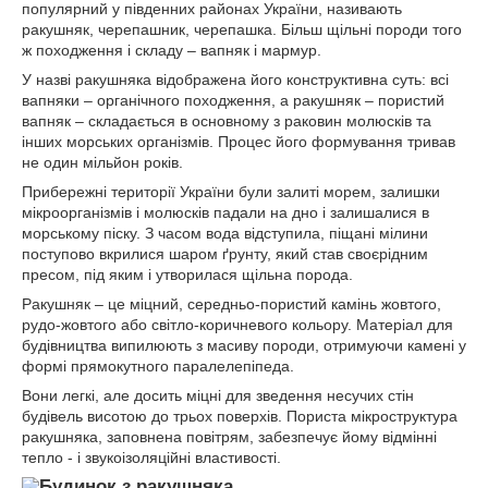
популярний у південних районах України, називають
ракушняк, черепашник, черепашка. Більш щільні породи того
ж походження і складу – вапняк і мармур.
У назві ракушняка відображена його конструктивна суть: всі
вапняки – органічного походження, а ракушняк – пористий
вапняк – складається в основному з раковин молюсків та
інших морських організмів. Процес його формування тривав
не один мільйон років.
Прибережні території України були залиті морем, залишки
мікроорганізмів і молюсків падали на дно і залишалися в
морському піску. З часом вода відступила, піщані мілини
поступово вкрилися шаром ґрунту, який став своєрідним
пресом, під яким і утворилася щільна порода.
Ракушняк – це міцний, середньо-пористий камінь жовтого,
рудо-жовтого або світло-коричневого кольору. Матеріал для
будівництва випилюють з масиву породи, отримуючи камені у
формі прямокутного паралелепіпеда.
Вони легкі, але досить міцні для зведення несучих стін
будівель висотою до трьох поверхів. Пориста мікроструктура
ракушняка, заповнена повітрям, забезпечує йому відмінні
тепло - і звукоізоляційні властивості.