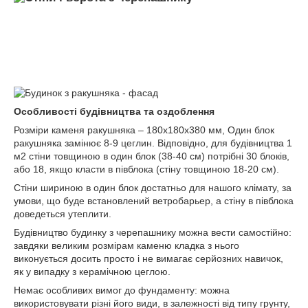
Особливості будівництва та оздоблення
Розміри каменя ракушняка – 180х180х380 мм, Один блок
ракушняка замінює 8-9 цеглин. Відповідно, для будівництва 1
м
2
стіни товщиною в один блок (38-40 см) потрібні 30 блоків,
або 18, якщо класти в півблока (стіну товщиною 18-20 см).
Стіни шириною в один блок достатньо для нашого клімату, за
умови, що буде встановлений ветробарьер, а стіну в півблока
доведеться утеплити.
Будівництво будинку з черепашнику можна вести самостійно:
завдяки великим розмірам каменю кладка з нього
виконується досить просто і не вимагає серйозних навичок,
як у випадку з керамічною цеглою.
Немає особливих вимог до фундаменту: можна
використовувати різні його види, в залежності від типу грунту,