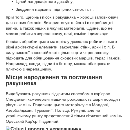
Цілей ландшафтного дизайну;
Зведення парканів, підпірних стінок і т. п.
Крім того, щебінь і пісок з ракушняка – хороші заповнювачі
для легких бетонів. Використовують його і в виробництві
вапна, а також інших в'яжучих матеріалів. Єдине, що не
можна робити з черепашнику, печі, каміни і димоходи.
Легкість обробки цього матеріалу дозволяє робити з нього
різні архітектурні елементи: закруглені стіни, арки і т. п. В
силу високої зносостійкості щільні сорти черепашнику
підходять для облицювання сходових маршів, терас і ганків.
Наприклад, сходи, відлиті з бетону, можна облицювати
плиткою з черепашнику.
Місце народження та постачання
ракушняка
Видобувають ракушняк відкритим способом в кар'єрах.
Спеціальні каменерізні машини розкривають шари породи і
ріжуть камінь. Родовища цього матеріалу є в Молдові,
Азербайджані, Туркменії, Польщі, Румунії, але на
українському ринку представлений тільки вітчизняний камінь
Одеський Кар'єр Південний.