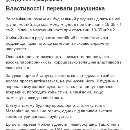
Властивості і переваги ракушняка
За зовнішніми ознаками будівельний ракушняк ділять на дві
групи: жовтий, що має межу міцності при стисненні 15-35 кг/
см
2
, і білий, з межею міцності при стисненні 10-35 кг/см
2
.
Хімічний склад ракушняка постійний і не залежить від
родовища. Крім того, це матеріал з яскраво виражену
шаруватість.
Основні переваги ракушняка – низька теплопровідність,
висока паропроникність, хороші звукоізоляційні властивості і
екологічність.
Завдяки пористій структурі камінь вільно «дихає» і зайва
волога просто витісняється, не руйнуючи його. У будинку з
черепашнику завжди сухо, так як волога, що утворилася
всередині, проходить крізь стіни, а самі вони, якщо
намокнуть, швидко висихають.
Влітку в такому будинку прохолодно, а взимку тепло.
Матеріал не гниє і не горить, однак під впливом високої
температури вигорає і руйнується.
До його переваг можна віднести і невисоку ціну. Так, стіна з
ракушняка приблизно на 30% дешевше такої ж з пінобетону і