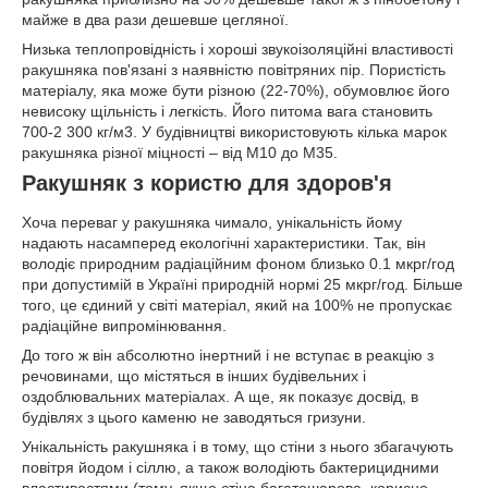
майже в два рази дешевше цегляної.
Низька теплопровідність і хороші звукоізоляційні властивості
ракушняка пов'язані з наявністю повітряних пір. Пористість
матеріалу, яка може бути різною (22-70%), обумовлює його
невисоку щільність і легкість. Його питома вага становить
700-2 300 кг/м
3
. У будівництві використовують кілька марок
ракушняка різної міцності – від М10 до М35.
Ракушняк з користю для здоров'я
Хоча переваг у ракушняка чимало, унікальність йому
надають насамперед екологічні характеристики. Так, він
володіє природним радіаційним фоном близько 0.1 мкрг/год
при допустимій в Україні природній нормі 25 мкрг/год. Більше
того, це єдиний у світі матеріал, який на 100% не пропускає
радіаційне випромінювання.
До того ж він абсолютно інертний і не вступає в реакцію з
речовинами, що містяться в інших будівельних і
оздоблювальних матеріалах. А ще, як показує досвід, в
будівлях з цього каменю не заводяться гризуни.
Унікальність ракушняка і в тому, що стіни з нього збагачують
повітря йодом і сіллю, а також володіють бактерицидними
властивостями (тому, якщо стіна багатошарова, корисно,