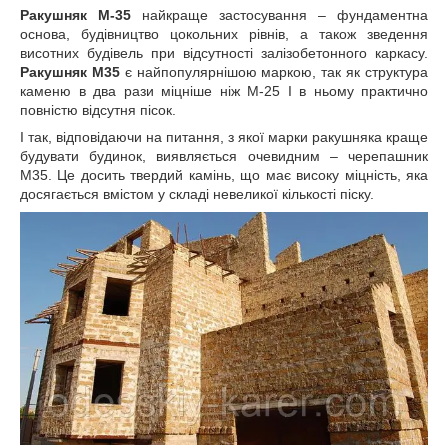
Ракушняк М-35
найкраще застосування – фундаментна
основа, будівництво цокольних рівнів, а також зведення
висотних будівель при відсутності залізобетонного каркасу.
Ракушняк
М35
є найпопулярнішою маркою, так як структура
каменю в два рази міцніше ніж М-25 І в ньому практично
повністю відсутня пісок.
І так, відповідаючи на питання, з якої марки ракушняка краще
будувати будинок, виявляється очевидним – черепашник
М35. Це досить твердий камінь, що має високу міцність, яка
досягається вмістом у складі невеликої кількості піску.