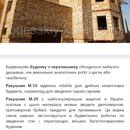
Будівництво
будинку з черепашнику
обходиться набагато
дешевше, ніж виконання аналогічних робіт з цегли або
газобетону.
Ракушняк М-15
відмінно
підійде
для дрібних нежитлових
будівель, наприклад для зведення сараю,гаражів.
Ракушняк М-25
є найпопулярнішою
маркою
в Україні,
оскільки з цього матеріалу можна зводити двоповерхові,
триповерхові
будівлі
, придатні для проживання. Ця марка
також широко застосовується в будівельних роботах по
зведенню стін і перегородок міських багатоповерхових
будинків.