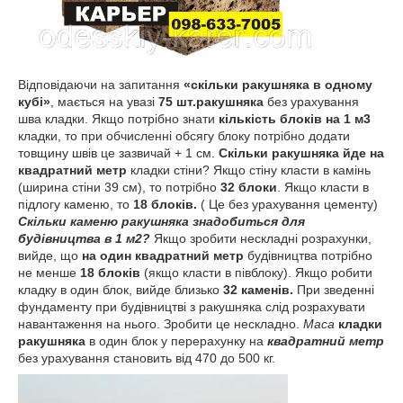
Відповідаючи на запитання
«скільки ракушняка в одному
кубі»
, мається на увазі
75 шт.ракушняка
без урахування
шва кладки. Якщо потрібно знати
кількість блоків на 1 м3
кладки, то при обчисленні обсягу блоку потрібно додати
товщину швів це зазвичай + 1 см.
Скільки ракушняка йде на
квадратний метр
кладки стіни? Якщо стіну класти в камінь
(ширина стіни 39 см), то потрібно
32 блоки
. Якщо класти в
підлогу каменю, то
18 блоків.
( Це без урахування цементу)
Скільки каменю ракушняка знадобиться для
будівництва в 1 м2?
Якщо зробити нескладні розрахунки,
вийде, що
на один квадратний метр
будівництва потрібно
не менше
18 блоків
(якщо класти в півблоку). Якщо робити
кладку в один блок, вийде близько
32 каменів.
При зведенні
фундаменту при будівництві з ракушняка слід розрахувати
навантаження на нього. Зробити це нескладно.
Маса
кладки
ракушняка
в один блок у перерахунку на
квадратний метр
без урахування становить від 470 до 500 кг.