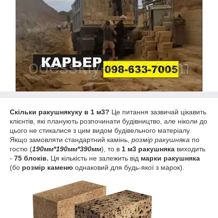
Скільки ракушнякуку в 1 м3?
Це питання зазвичай цікавить
клієнтів, які планують розпочинати будівництво, але ніколи до
цього не стикалися з цим видом будівельного матеріалу.
Якщо замовляти стандартний камінь,
розмір ракушняка
по
гостю (
190мм*190мм*390мм
), то в
1 м3 ракушняка
виходить
-
75 блоків.
Ця кількість не залежить від
марки ракушняка
(бо
розмір каменю
однаковий для будь-якої з марок).