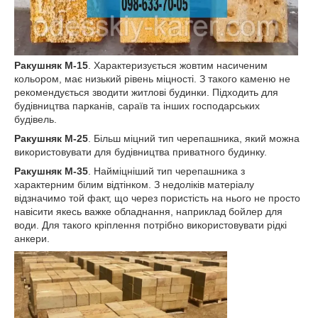
Ракушняк М-15
. Характеризується жовтим насиченим
кольором, має низький рівень міцності. З такого каменю не
рекомендується зводити житлові будинки. Підходить для
будівництва парканів, сараїв та інших господарських
будівель.
Ракушняк М-25
. Більш міцний тип черепашника, який можна
використовувати для будівництва приватного будинку.
Ракушняк М-35
. Найміцніший тип черепашника з
характерним білим відтінком. З недоліків матеріалу
відзначимо той факт, що через пористість на нього не просто
навісити якесь важке обладнання, наприклад бойлер для
води. Для такого кріплення потрібно використовувати рідкі
анкери.