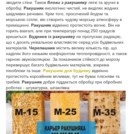
зводити стіни. Також
блоки з ракушняку
легкі та зручні в
обробці.
Ракушняк
екологічно чистий, не виділяє жодних
шкідливих речовин. Крім того, просочений йодом та
морською сіллю, він створить чудову морську атмосферу в
приміщенні.
Ракушняк
відмінно протистоїть вогню. Він не
горить взагалі, але при температурі понад 250 градусів
кришиться.
Будинок із ракушняку
не пропускає радіацію,
що є досить унікальною властивістю серед усіх будівельних
матеріалів.
Черепашник
містить велику кількість пір, що
наділяє його
низьким коефіцієнтом теплопровідності, а також
гарною звукоізоляцією. За показником стійкості до морозу
перевершує багато будівельних матеріалів, зокрема
піноблоки та інше.
Ракушняк для будинку
відмінно
протистоїть корозійним впливам, тут не буває плісняви ​​та
грибків.
Ракушняк
добре піддається обробці при обробних
роботах - штукатурка, шпаклівка.