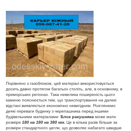
Порівняно з газоблоком, цей матеріал використовується
досить давно протягом багатьох століть, але, в основному, в
приморських регіонах. Така невелика поширеність цього
каменю пояснюється тим, що транспортування на далекі
відстані виявляється економічно невигідним. Розглянемо
деякі переваги будинку з черепашника перед іншими
будівельними матеріалами:
Блок ракушняка
може мати
розміри
180 на 180 на 380 мм.
Це в кілька разів більше за
розміри стандартного цегли, що дозволяє набагато швидше