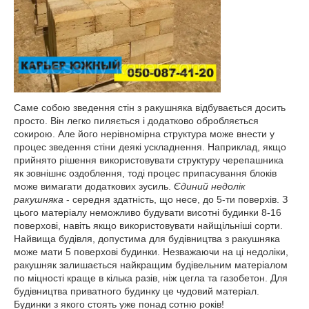
Саме собою зведення стін з ракушняка відбувається досить
просто. Він легко пиляється і додатково обробляється
сокирою. Але його нерівномірна структура може внести у
процес зведення стіни деякі ускладнення. Наприклад, якщо
прийнято рішення використовувати структуру черепашника
як зовнішнє оздоблення, тоді процес припасування блоків
може вимагати додаткових зусиль.
Єдиний недолік
ракушняка
- середня здатність, що несе, до 5-ти поверхів. З
цього матеріалу неможливо будувати висотні будинки 8-16
поверхові, навіть якщо використовувати найщільніші сорти.
Найвища будівля, допустима для будівництва з ракушняка
може мати 5 поверхові будинки. Незважаючи на ці недоліки,
ракушняк залишається найкращим будівельним матеріалом
по міцності краще в кілька разів, ніж цегла та газобетон. Для
будівництва приватного будинку це чудовий матеріал.
Будинки з якого стоять уже понад сотню років!