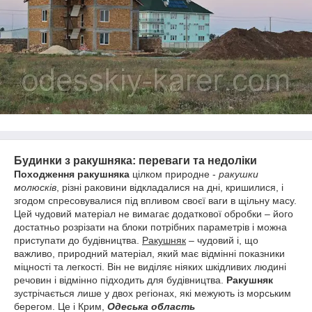
Будинки з ракушняка: переваги та недоліки
Походження ракушняка
цілком природне -
ракушки
молюсків
, різні раковини відкладалися на дні, кришилися, і
згодом спресовувалися під впливом своєї ваги в щільну масу.
Цей чудовий матеріал не вимагає додаткової обробки – його
достатньо розрізати на блоки потрібних параметрів і можна
приступати до будівництва.
Ракушняк
– чудовий і, що
важливо, природний матеріал, який має відмінні показники
міцності та легкості. Він не виділяє ніяких шкідливих людині
речовин і відмінно підходить для будівництва.
Ракушняк
зустрічається лише у двох регіонах, які межують із морським
берегом. Це і Крим,
Одеська область